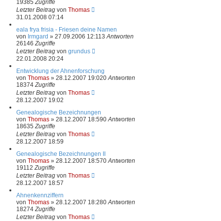
19385
Zugriffe
Letzter Beitrag
von
Thomas
31.01.2008 07:14
eala frya frisia - Friesen deine Namen
von
Irmgard
»
27.09.2006 12:11
3
Antworten
26146
Zugriffe
Letzter Beitrag
von
grundus
22.01.2008 20:24
Entwicklung der Ahnenforschung
von
Thomas
»
28.12.2007 19:02
0
Antworten
18374
Zugriffe
Letzter Beitrag
von
Thomas
28.12.2007 19:02
Genealogische Bezeichnungen
von
Thomas
»
28.12.2007 18:59
0
Antworten
18635
Zugriffe
Letzter Beitrag
von
Thomas
28.12.2007 18:59
Genealogische Bezeichnungen II
von
Thomas
»
28.12.2007 18:57
0
Antworten
19112
Zugriffe
Letzter Beitrag
von
Thomas
28.12.2007 18:57
Ahnenkennziffern
von
Thomas
»
28.12.2007 18:28
0
Antworten
18274
Zugriffe
Letzter Beitrag
von
Thomas