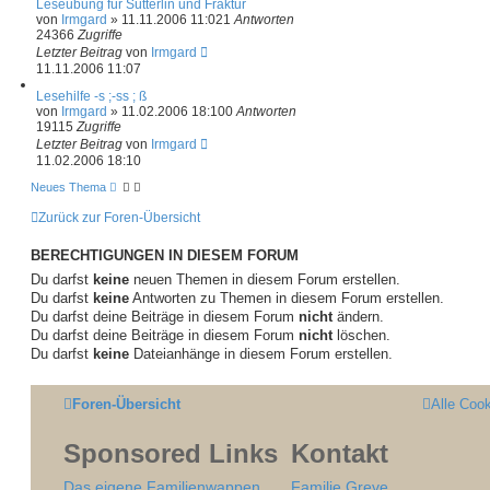
Leseübung für Sütterlin und Fraktur
von
Irmgard
»
11.11.2006 11:02
1
Antworten
24366
Zugriffe
Letzter Beitrag
von
Irmgard
11.11.2006 11:07
Lesehilfe -s ;-ss ; ß
von
Irmgard
»
11.02.2006 18:10
0
Antworten
19115
Zugriffe
Letzter Beitrag
von
Irmgard
11.02.2006 18:10
Neues Thema
Zurück zur Foren-Übersicht
BERECHTIGUNGEN IN DIESEM FORUM
Du darfst
keine
neuen Themen in diesem Forum erstellen.
Du darfst
keine
Antworten zu Themen in diesem Forum erstellen.
Du darfst deine Beiträge in diesem Forum
nicht
ändern.
Du darfst deine Beiträge in diesem Forum
nicht
löschen.
Du darfst
keine
Dateianhänge in diesem Forum erstellen.
Foren-Übersicht
Alle Coo
Sponsored Links
Kontakt
Das eigene Familienwappen
Familie Greve