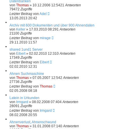
Datenbanken
von
Thomas
»
10.12.2006 12:54
21
Antworten
79472
Zugriffe
Letzter Beitrag
von
Adel
13.05.2013 20:42
Archiv mit 600 Dokumenten und über 900 Ahnendaten
von
Keller
»
17.03.2010 08:29
1
Antworten
21100
Zugriffe
Letzter Beitrag
von
mirage
29.11.2010 11:57
shared 1und1 Server
von
Eibert
»
02.02.2010 12:31
0
Antworten
17349
Zugriffe
Letzter Beitrag
von
Eibert
02.02.2010 12:31
Ahnen Suchmaschine
von
Thomas
»
07.05.2007 12:54
2
Antworten
27736
Zugriffe
Letzter Beitrag
von
Thomas
02.05.2008 08:18
Latein in Urkunden
von
Irmgard
»
08.02.2008 07:40
4
Antworten
28091
Zugriffe
Letzter Beitrag
von
Irmgard
08.02.2008 20:55
Ahnenverlust, Ahnenschwund
von
Thomas
»
31.01.2008 07:14
0
Antworten