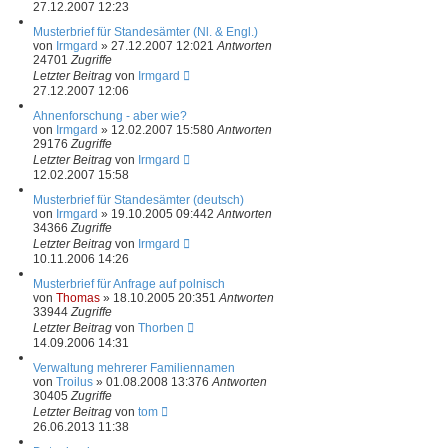
27.12.2007 12:23
Musterbrief für Standesämter (Nl. & Engl.)
von
Irmgard
»
27.12.2007 12:02
1
Antworten
24701
Zugriffe
Letzter Beitrag
von
Irmgard
27.12.2007 12:06
Ahnenforschung - aber wie?
von
Irmgard
»
12.02.2007 15:58
0
Antworten
29176
Zugriffe
Letzter Beitrag
von
Irmgard
12.02.2007 15:58
Musterbrief für Standesämter (deutsch)
von
Irmgard
»
19.10.2005 09:44
2
Antworten
34366
Zugriffe
Letzter Beitrag
von
Irmgard
10.11.2006 14:26
Musterbrief für Anfrage auf polnisch
von
Thomas
»
18.10.2005 20:35
1
Antworten
33944
Zugriffe
Letzter Beitrag
von
Thorben
14.09.2006 14:31
Verwaltung mehrerer Familiennamen
von
Troilus
»
01.08.2008 13:37
6
Antworten
30405
Zugriffe
Letzter Beitrag
von
tom
26.06.2013 11:38