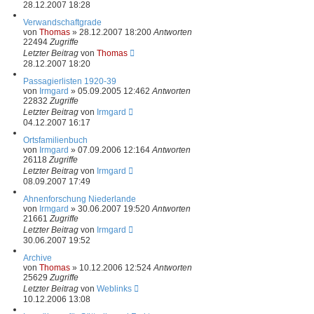
28.12.2007 18:28
Verwandschaftgrade
von
Thomas
»
28.12.2007 18:20
0
Antworten
22494
Zugriffe
Letzter Beitrag
von
Thomas
28.12.2007 18:20
Passagierlisten 1920-39
von
Irmgard
»
05.09.2005 12:46
2
Antworten
22832
Zugriffe
Letzter Beitrag
von
Irmgard
04.12.2007 16:17
Ortsfamilienbuch
von
Irmgard
»
07.09.2006 12:16
4
Antworten
26118
Zugriffe
Letzter Beitrag
von
Irmgard
08.09.2007 17:49
Ahnenforschung Niederlande
von
Irmgard
»
30.06.2007 19:52
0
Antworten
21661
Zugriffe
Letzter Beitrag
von
Irmgard
30.06.2007 19:52
Archive
von
Thomas
»
10.12.2006 12:52
4
Antworten
25629
Zugriffe
Letzter Beitrag
von
Weblinks
10.12.2006 13:08