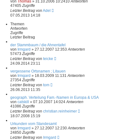
von
Thomas
»
31.10.2006 10:24
10
Antworten
47405
Zugriffe
Letzter Beitrag
von
Adel
07.05.2013 14:18
Themen
Antworten
Zugriffe
Letzter Beitrag
der Stammbaum / die Ahnentafel
von
Irmgard
»
27.12.2007 12:35
3
Antworten
57473
Zugriffe
Letzter Beitrag
von
teicke
24.09.2014 23:11
vergessene Ortsnamen ; Litauen
von
Irmgard
»
18.03.2009 11:13
1
Antworten
27354
Zugriffe
Letzter Beitrag
von
tom
26.06.2013 11:35
geograph. Verteilung Fam.-Namen in Europa & USA
von
catskill
»
07.10.2007 14:02
4
Antworten
41086
Zugriffe
Letzter Beitrag
von
christian.reinheimer
18.07.2008 15:19
Urkunden vom Standesamt
von
Irmgard
»
27.12.2007 12:23
0
Antworten
24850
Zugriffe
Letzter Beitrag
von
Irmgard