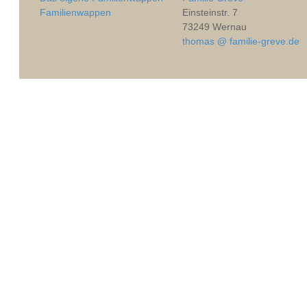
Familienwappen
Einsteinstr. 7
73249 Wernau
thomas @ familie-greve.de