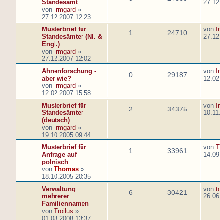
Standesamt
27.12
von
Irmgard
»
27.12.2007 12:23
Musterbrief für
von
I
1
24710
Standesämter (Nl. &
27.12
Engl.)
von
Irmgard
»
27.12.2007 12:02
Ahnenforschung -
von
I
0
29187
aber wie?
12.02
von
Irmgard
»
12.02.2007 15:58
Musterbrief für
von
I
2
34375
Standesämter
10.11
(deutsch)
von
Irmgard
»
19.10.2005 09:44
Musterbrief für
von
T
1
33961
Anfrage auf
14.09
polnisch
von
Thomas
»
18.10.2005 20:35
Verwaltung
von
t
6
30421
mehrerer
26.06
Familiennamen
von
Troilus
»
01.08.2008 13:37