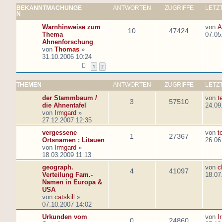
BEKANNTMACHUNGE
ANTWORTEN
ZUGRIFFE
LETZ
N
Warnhinweise zum
von
A
10
47424
Thema
07.05
Ahnenforschung
von
Thomas
»
31.10.2006 10:24
1
2
THEMEN
ANTWORTEN
ZUGRIFFE
LETZ
der Stammbaum /
von
t
3
57510
die Ahnentafel
24.09
von
Irmgard
»
27.12.2007 12:35
vergessene
von
t
1
27367
Ortsnamen ; Litauen
26.06
von
Irmgard
»
18.03.2009 11:13
geograph.
von
c
4
41097
Verteilung Fam.-
18.07
Namen in Europa &
USA
von
catskill
»
07.10.2007 14:02
Urkunden vom
von
I
0
24860