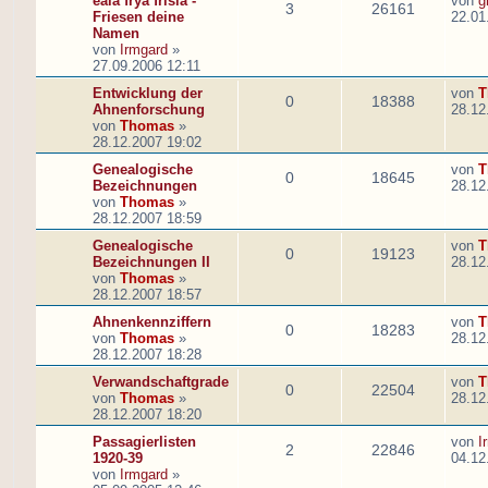
eala frya frisia -
von
g
3
26161
Friesen deine
22.01
Namen
von
Irmgard
»
27.09.2006 12:11
Entwicklung der
von
T
0
18388
Ahnenforschung
28.12
von
Thomas
»
28.12.2007 19:02
Genealogische
von
T
0
18645
Bezeichnungen
28.12
von
Thomas
»
28.12.2007 18:59
Genealogische
von
T
0
19123
Bezeichnungen II
28.12
von
Thomas
»
28.12.2007 18:57
Ahnenkennziffern
von
T
0
18283
von
Thomas
»
28.12
28.12.2007 18:28
Verwandschaftgrade
von
T
0
22504
von
Thomas
»
28.12
28.12.2007 18:20
Passagierlisten
von
I
2
22846
1920-39
04.12
von
Irmgard
»