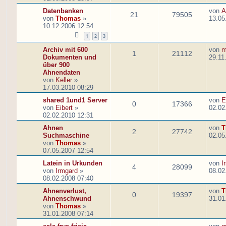
Datenbanken
von
A
21
79505
von
Thomas
»
13.05
10.12.2006 12:54
1
2
3
Archiv mit 600
von
m
1
21112
Dokumenten und
29.11
über 900
Ahnendaten
von
Keller
»
17.03.2010 08:29
shared 1und1 Server
von
E
0
17366
von
Eibert
»
02.02
02.02.2010 12:31
Ahnen
von
T
2
27742
Suchmaschine
02.05
von
Thomas
»
07.05.2007 12:54
Latein in Urkunden
von
I
4
28099
von
Irmgard
»
08.02
08.02.2008 07:40
Ahnenverlust,
von
T
0
19397
Ahnenschwund
31.01
von
Thomas
»
31.01.2008 07:14