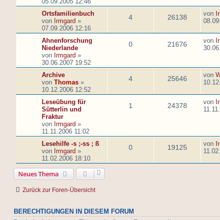
05.09.2005 12:46
Ortsfamilienbuch
von
I
4
26138
von
Irmgard
»
08.09
07.09.2006 12:16
Ahnenforschung
von
I
0
21676
Niederlande
30.06
von
Irmgard
»
30.06.2007 19:52
Archive
von
W
4
25646
von
Thomas
»
10.12
10.12.2006 12:52
Leseübung für
von
I
1
24378
Sütterlin und
11.11
Fraktur
von
Irmgard
»
11.11.2006 11:02
Lesehilfe -s ;-ss ; ß
von
I
0
19125
von
Irmgard
»
11.02
11.02.2006 18:10
Neues Thema
Zurück zur Foren-Übersicht
BERECHTIGUNGEN IN DIESEM FORUM