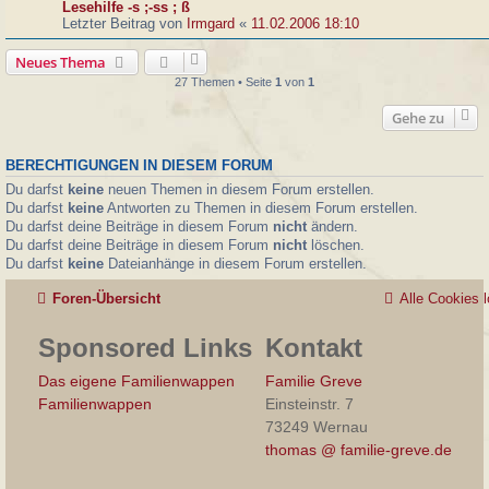
Lesehilfe -s ;-ss ; ß
Letzter Beitrag von
Irmgard
«
11.02.2006 18:10
Neues Thema
27 Themen • Seite
1
von
1
Gehe zu
BERECHTIGUNGEN IN DIESEM FORUM
Du darfst
keine
neuen Themen in diesem Forum erstellen.
Du darfst
keine
Antworten zu Themen in diesem Forum erstellen.
Du darfst deine Beiträge in diesem Forum
nicht
ändern.
Du darfst deine Beiträge in diesem Forum
nicht
löschen.
Du darfst
keine
Dateianhänge in diesem Forum erstellen.
Foren-Übersicht
Alle Cookies 
Sponsored Links
Kontakt
Das eigene Familienwappen
Familie Greve
Familienwappen
Einsteinstr. 7
73249 Wernau
thomas @ familie-greve.de