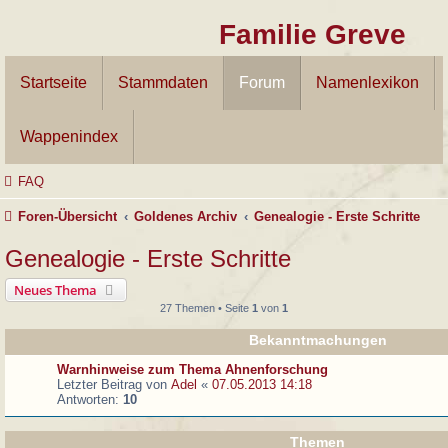
Familie Greve
Startseite
Stammdaten
Forum
Namenlexikon
Wappenindex
FAQ
Foren-Übersicht
Goldenes Archiv
Genealogie - Erste Schritte
Genealogie - Erste Schritte
Neues Thema
27 Themen • Seite
1
von
1
Bekanntmachungen
Warnhinweise zum Thema Ahnenforschung
Letzter Beitrag von
Adel
«
07.05.2013 14:18
Antworten:
10
Themen