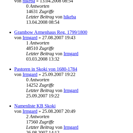
von
hikeba
»
13.04.2008 08:54
0
Antworten
14631
Zugriffe
Letzter Beitrag
von
hikeba
13.04.2008 08:54
Grambow Armenhaus Reg. 1799/1800
von
Irmgard
»
27.08.2007 19:43
1
Antworten
48510
Zugriffe
Letzter Beitrag
von
Irmgard
03.03.2008 13:32
Pastoren in Skoki von 1680-1784
von
Irmgard
»
25.09.2007 19:22
0
Antworten
14252
Zugriffe
Letzter Beitrag
von
Irmgard
25.09.2007 19:22
Namenliste KB Skoki
von
Irmgard
»
25.08.2007 20:49
2
Antworten
17560
Zugriffe
Letzter Beitrag
von
Irmgard
26.08.2007 14:12