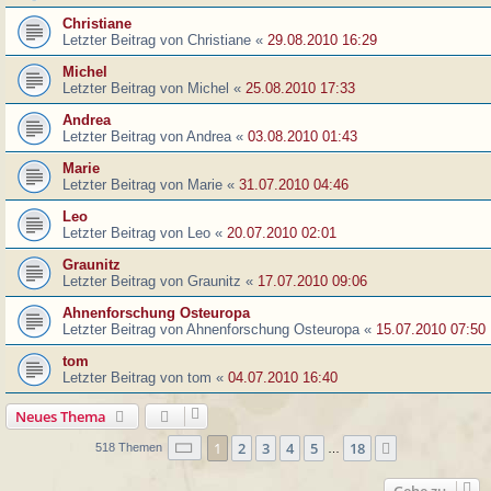
Christiane
Letzter Beitrag von
Christiane
«
29.08.2010 16:29
Michel
Letzter Beitrag von
Michel
«
25.08.2010 17:33
Andrea
Letzter Beitrag von
Andrea
«
03.08.2010 01:43
Marie
Letzter Beitrag von
Marie
«
31.07.2010 04:46
Leo
Letzter Beitrag von
Leo
«
20.07.2010 02:01
Graunitz
Letzter Beitrag von
Graunitz
«
17.07.2010 09:06
Ahnenforschung Osteuropa
Letzter Beitrag von
Ahnenforschung Osteuropa
«
15.07.2010 07:50
tom
Letzter Beitrag von
tom
«
04.07.2010 16:40
Neues Thema
Seite
1
von
18
1
2
3
4
5
18
Nächste
518 Themen
…
Gehe zu