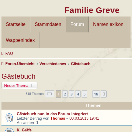
Familie Greve
Startseite
Stammdaten
Forum
Namenlexikon
Wappenindex
FAQ
Foren-Übersicht
Verschiedenes
Gästebuch
Gästebuch
Neues Thema
Seite
1
von
18
1
2
3
4
5
18
Nächste
518 Themen
…
Themen
Gästebuch nun in das Forum integriert
Letzter Beitrag von
Thomas
«
03.03.2013 19:41
Antworten:
1
K. Gräfe