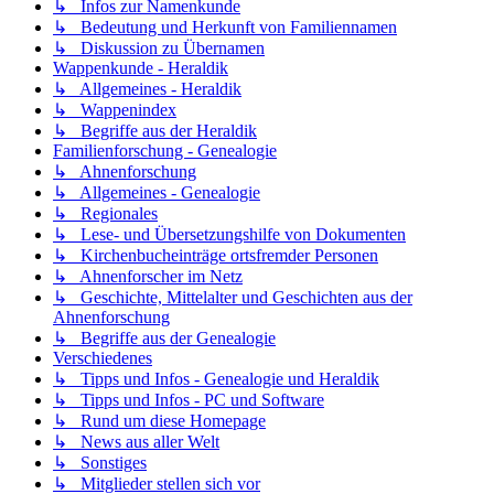
↳ Infos zur Namenkunde
↳ Bedeutung und Herkunft von Familiennamen
↳ Diskussion zu Übernamen
Wappenkunde - Heraldik
↳ Allgemeines - Heraldik
↳ Wappenindex
↳ Begriffe aus der Heraldik
Familienforschung - Genealogie
↳ Ahnenforschung
↳ Allgemeines - Genealogie
↳ Regionales
↳ Lese- und Übersetzungshilfe von Dokumenten
↳ Kirchenbucheinträge ortsfremder Personen
↳ Ahnenforscher im Netz
↳ Geschichte, Mittelalter und Geschichten aus der
Ahnenforschung
↳ Begriffe aus der Genealogie
Verschiedenes
↳ Tipps und Infos - Genealogie und Heraldik
↳ Tipps und Infos - PC und Software
↳ Rund um diese Homepage
↳ News aus aller Welt
↳ Sonstiges
↳ Mitglieder stellen sich vor