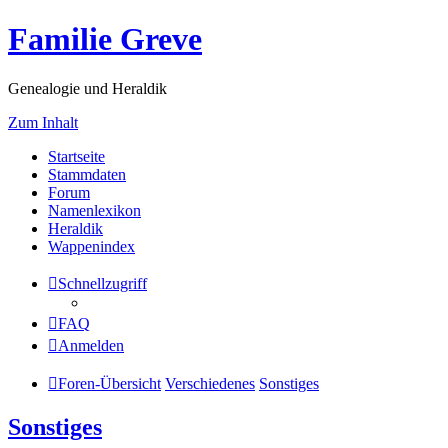
Familie Greve
Genealogie und Heraldik
Zum Inhalt
Startseite
Stammdaten
Forum
Namenlexikon
Heraldik
Wappenindex
Schnellzugriff
FAQ
Anmelden
Foren-Übersicht
Verschiedenes
Sonstiges
Sonstiges