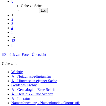
Seite
1
Gehe zu Seite:
von
12
1
2
3
4
5
…
12
Nächste
Zurück zur Foren-Übersicht
Gehe zu
Wichtig
↳ Nutzungsbedingungen
↳ Hinweise in eigener Sache
Goldenes Archiv
↳ Genealogie - Erste Schritte
↳ Heraldik - Erste Schritte
↳ Literatur
Namenforschung - Namenkunde - Onomastik