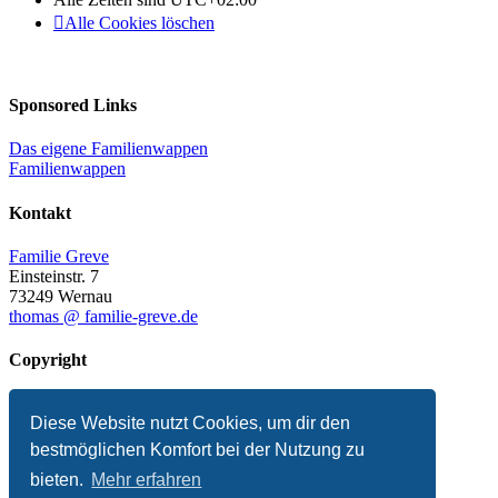
Alle Cookies löschen
Sponsored Links
Das eigene Familienwappen
Familienwappen
Kontakt
Familie Greve
Einsteinstr. 7
73249 Wernau
thomas @ familie-greve.de
Copyright
© 2025 Thomas Greve
Diese Website nutzt Cookies, um dir den
Impressum
Datenschutzerklärung
bestmöglichen Komfort bei der Nutzung zu
Presse
bieten.
Mehr erfahren