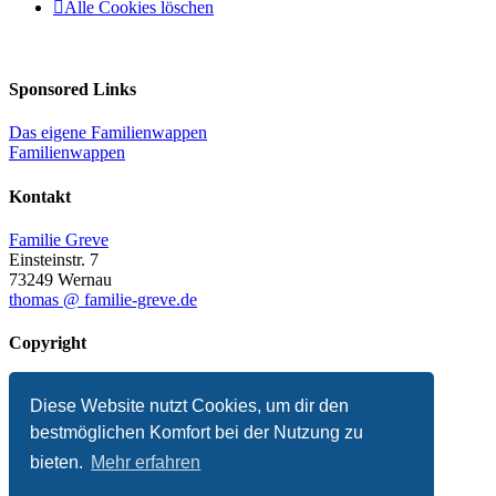
Alle Cookies löschen
Sponsored Links
Das eigene Familienwappen
Familienwappen
Kontakt
Familie Greve
Einsteinstr. 7
73249 Wernau
thomas @ familie-greve.de
Copyright
© 2025 Thomas Greve
Diese Website nutzt Cookies, um dir den
Impressum
Datenschutzerklärung
bestmöglichen Komfort bei der Nutzung zu
Presse
bieten.
Mehr erfahren