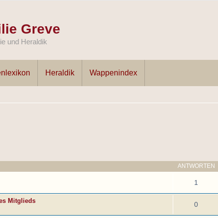
lie Greve
e und Heraldik
nlexikon
Heraldik
Wappenindex
ANTWORTEN
1
es Mitglieds
0