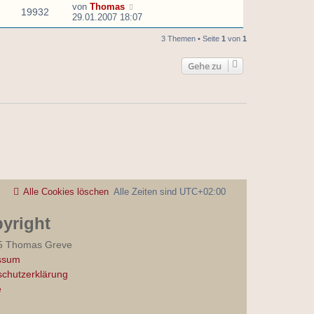
von
Thomas
19932
29.01.2007 18:07
3 Themen • Seite
1
von
1
Gehe zu
Alle Cookies löschen
Alle Zeiten sind
UTC+02:00
yright
5 Thomas Greve
ssum
chutzerklärung
e