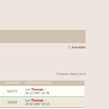
Anmelden
3 Themen • Seite
1
von
1
ZUGRIFFE
LETZTER BEITRAG
von
Thomas
50373
29.12.2007 22:36
von
Thomas
19263
23.02.2007 19:13