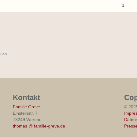
1
llen.
Kontakt
Cop
Familie Greve
© 202
Einsteinstr. 7
Impre
73249 Wernau
Datens
thomas @ familie-greve.de
Press