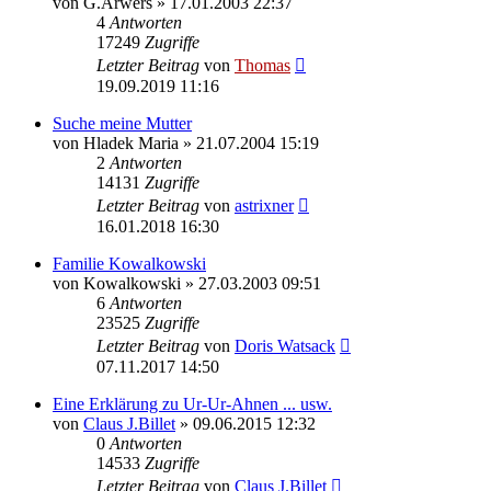
von
G.Arwers
»
17.01.2003 22:37
4
Antworten
17249
Zugriffe
Letzter Beitrag
von
Thomas
19.09.2019 11:16
Suche meine Mutter
von
Hladek Maria
»
21.07.2004 15:19
2
Antworten
14131
Zugriffe
Letzter Beitrag
von
astrixner
16.01.2018 16:30
Familie Kowalkowski
von
Kowalkowski
»
27.03.2003 09:51
6
Antworten
23525
Zugriffe
Letzter Beitrag
von
Doris Watsack
07.11.2017 14:50
Eine Erklärung zu Ur-Ur-Ahnen ... usw.
von
Claus J.Billet
»
09.06.2015 12:32
0
Antworten
14533
Zugriffe
Letzter Beitrag
von
Claus J.Billet