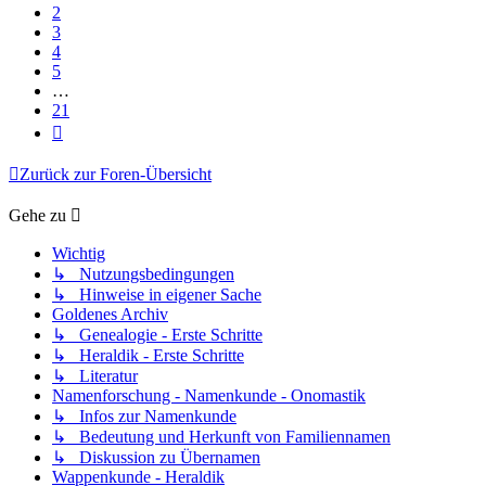
2
3
4
5
…
21
Nächste
Zurück zur Foren-Übersicht
Gehe zu
Wichtig
↳ Nutzungsbedingungen
↳ Hinweise in eigener Sache
Goldenes Archiv
↳ Genealogie - Erste Schritte
↳ Heraldik - Erste Schritte
↳ Literatur
Namenforschung - Namenkunde - Onomastik
↳ Infos zur Namenkunde
↳ Bedeutung und Herkunft von Familiennamen
↳ Diskussion zu Übernamen
Wappenkunde - Heraldik