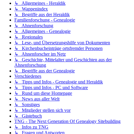
↳ Allgemeines - Heraldik
↳ Wappenindex
↳ Begriffe aus der Heraldik
Familienforschung - Genealogie
↳ Ahnenforschung
↳ Allgemeines - Genealogie
↳ Regionales
↳ Lese- und Übersetzungshilfe von Dokumenten
↳ Kirchenbucheinträge ortsfremder Personen
↳ Ahnenforscher im Netz
↳ Geschichte, Mittelalter und Geschichten aus der
Ahnenforschung
↳ Begriffe aus der Genealogie
Verschiedenes
↳ Tipps und Infos - Genealogie und Heraldik
↳ Tipps und Infos - PC und Software
↳ Rund um diese Homepage
↳ News aus aller Welt
↳ Sonstiges
↳ Mitglieder stellen sich vor
↳ Gästebuch
TNG - The Next Generation Of Genealogy Sitebuilding
↳ Infos zu TNG
↳ Fragen und Antworten