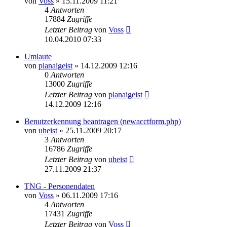
von
Voss
»
15.11.2009 11:21
4
Antworten
17884
Zugriffe
Letzter Beitrag
von
Voss
10.04.2010 07:33
Umlaute
von
planaigeist
»
14.12.2009 12:16
0
Antworten
13000
Zugriffe
Letzter Beitrag
von
planaigeist
14.12.2009 12:16
Benutzerkennung beantragen (newacctform.php)
von
uheist
»
25.11.2009 20:17
3
Antworten
16786
Zugriffe
Letzter Beitrag
von
uheist
27.11.2009 21:37
TNG - Personendaten
von
Voss
»
06.11.2009 17:16
4
Antworten
17431
Zugriffe
Letzter Beitrag
von
Voss