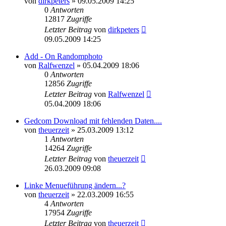
von
dirkpeters
»
09.05.2009 14:25
0
Antworten
12817
Zugriffe
Letzter Beitrag
von
dirkpeters
09.05.2009 14:25
Add - On Randomphoto
von
Ralfwenzel
»
05.04.2009 18:06
0
Antworten
12856
Zugriffe
Letzter Beitrag
von
Ralfwenzel
05.04.2009 18:06
Gedcom Download mit fehlenden Daten....
von
theuerzeit
»
25.03.2009 13:12
1
Antworten
14264
Zugriffe
Letzter Beitrag
von
theuerzeit
26.03.2009 09:08
Linke Menueführung ändern...?
von
theuerzeit
»
22.03.2009 16:55
4
Antworten
17954
Zugriffe
Letzter Beitrag
von
theuerzeit