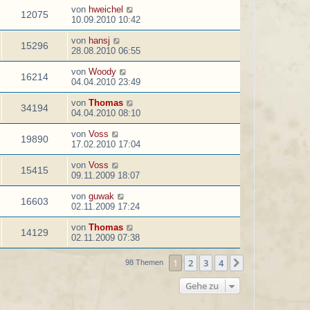
von
hweichel
12075
10.09.2010 10:42
von
hansj
15296
28.08.2010 06:55
von
Woody
16214
04.04.2010 23:49
von
Thomas
34194
04.04.2010 08:10
von
Voss
19890
17.02.2010 17:04
von
Voss
15415
09.11.2009 18:07
von
guwak
16603
02.11.2009 17:24
von
Thomas
14129
02.11.2009 07:38
1
2
3
4
Nächste
98 Themen
Gehe zu