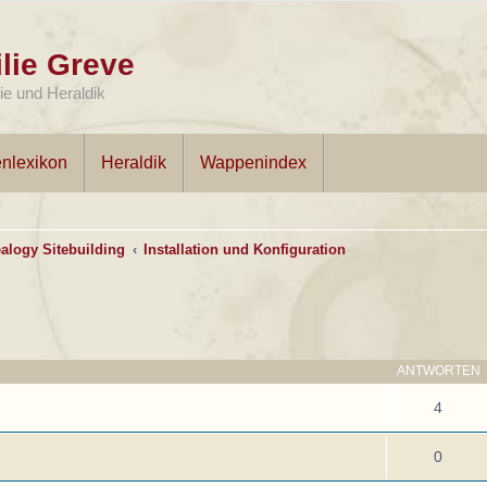
lie Greve
e und Heraldik
nlexikon
Heraldik
Wappenindex
alogy Sitebuilding
Installation und Konfiguration
ANTWORTEN
4
0