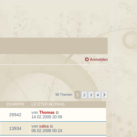
Anmelden
1
2
3
4
Nächste
98 Themen
ZUGRIFFE
LETZTER BEITRAG
von
Thomas
28942
14.02.2009 20:09
von
salsa
13934
06.02.2008 00:24