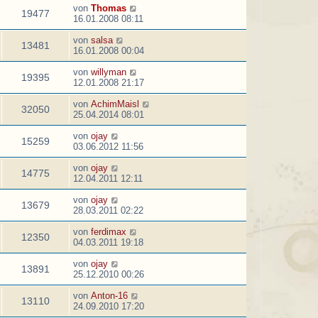
von
Thomas
19477
16.01.2008 08:11
von
salsa
13481
16.01.2008 00:04
von
willyman
19395
12.01.2008 21:17
von
AchimMaisl
32050
25.04.2014 08:01
von
ojay
15259
03.06.2012 11:56
von
ojay
14775
12.04.2011 12:11
von
ojay
13679
28.03.2011 02:22
von
ferdimax
12350
04.03.2011 19:18
von
ojay
13891
25.12.2010 00:26
von
Anton-16
13110
24.09.2010 17:20