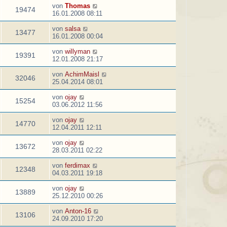
von
Thomas
19474
16.01.2008 08:11
von
salsa
13477
16.01.2008 00:04
von
willyman
19391
12.01.2008 21:17
von
AchimMaisl
32046
25.04.2014 08:01
von
ojay
15254
03.06.2012 11:56
von
ojay
14770
12.04.2011 12:11
von
ojay
13672
28.03.2011 02:22
von
ferdimax
12348
04.03.2011 19:18
von
ojay
13889
25.12.2010 00:26
von
Anton-16
13106
24.09.2010 17:20