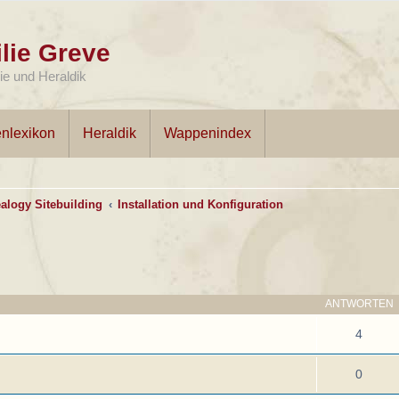
lie Greve
e und Heraldik
nlexikon
Heraldik
Wappenindex
alogy Sitebuilding
Installation und Konfiguration
ANTWORTEN
4
0