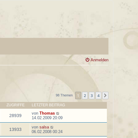
Anmelden
1
2
3
4
Nächste
98 Themen
ZUGRIFFE
LETZTER BEITRAG
von
Thomas
28939
14.02.2009 20:09
von
salsa
13933
06.02.2008 00:24