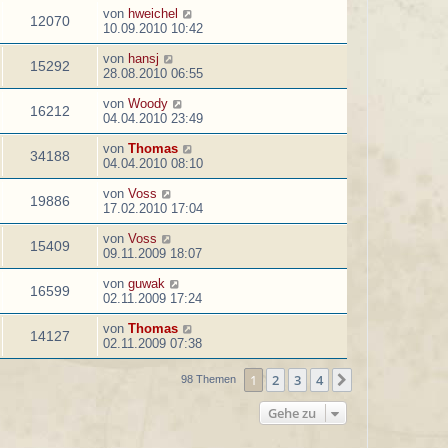
von
hweichel
12070
10.09.2010 10:42
von
hansj
15292
28.08.2010 06:55
von
Woody
16212
04.04.2010 23:49
von
Thomas
34188
04.04.2010 08:10
von
Voss
19886
17.02.2010 17:04
von
Voss
15409
09.11.2009 18:07
von
guwak
16599
02.11.2009 17:24
von
Thomas
14127
02.11.2009 07:38
1
2
3
4
Nächste
98 Themen
Gehe zu