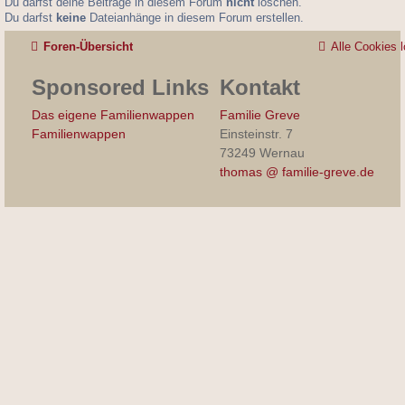
Du darfst deine Beiträge in diesem Forum
nicht
löschen.
Du darfst
keine
Dateianhänge in diesem Forum erstellen.
Foren-Übersicht
Alle Cookies 
Sponsored Links
Kontakt
Das eigene Familienwappen
Familie Greve
Familienwappen
Einsteinstr. 7
73249 Wernau
thomas @ familie-greve.de