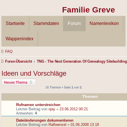
Familie Greve
Startseite
Stammdaten
Forum
Namenlexikon
Wappenindex
FAQ
Foren-Übersicht
TNG - The Next Generation Of Genealogy Sitebuilding
Ideen und Vorschläge
Neues Thema
16 Themen • Seite
1
von
1
Themen
Rufnamen unterstreichen
Letzter Beitrag von
ojay
«
23.06.2012 00:21
Antworten:
4
Dateiänderungen dokumentieren
Letzter Beitrag von
Ralfwenzel
«
01.06.2008 13:18