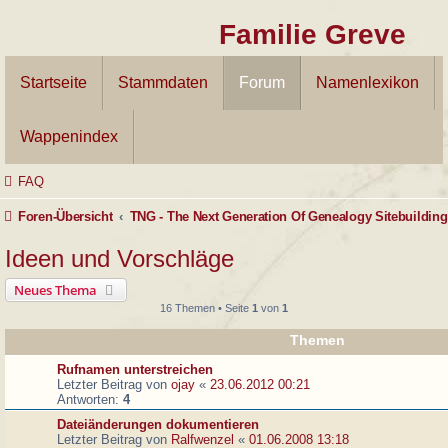
Familie Greve
Startseite
Stammdaten
Forum
Namenlexikon
Wappenindex
FAQ
Foren-Übersicht
TNG - The Next Generation Of Genealogy Sitebuilding
Ideen und Vorschläge
Neues Thema
16 Themen • Seite
1
von
1
Themen
Rufnamen unterstreichen
Letzter Beitrag von
ojay
«
23.06.2012 00:21
Antworten:
4
Dateiänderungen dokumentieren
Letzter Beitrag von
Ralfwenzel
«
01.06.2008 13:18