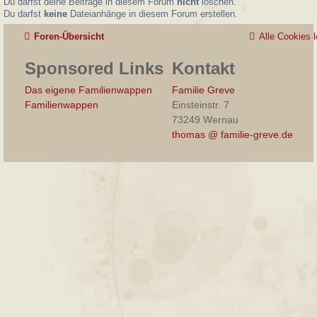
Du darfst deine Beiträge in diesem Forum
nicht
löschen.
Du darfst
keine
Dateianhänge in diesem Forum erstellen.
Foren-Übersicht
Alle Cookies 
Sponsored Links
Kontakt
Das eigene Familienwappen
Familie Greve
Familienwappen
Einsteinstr. 7
73249 Wernau
thomas @ familie-greve.de