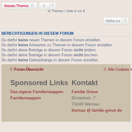
Neues Thema
11 Themen • Seite
1
von
1
Gehe zu
BERECHTIGUNGEN IN DIESEM FORUM
Du darfst
keine
neuen Themen in diesem Forum erstellen.
Du darfst
keine
Antworten zu Themen in diesem Forum erstellen.
Du darfst deine Beiträge in diesem Forum
nicht
ändern.
Du darfst deine Beiträge in diesem Forum
nicht
löschen.
Du darfst
keine
Dateianhänge in diesem Forum erstellen.
Foren-Übersicht
Alle Cookies 
Sponsored Links
Kontakt
Das eigene Familienwappen
Familie Greve
Familienwappen
Einsteinstr. 7
73249 Wernau
thomas @ familie-greve.de