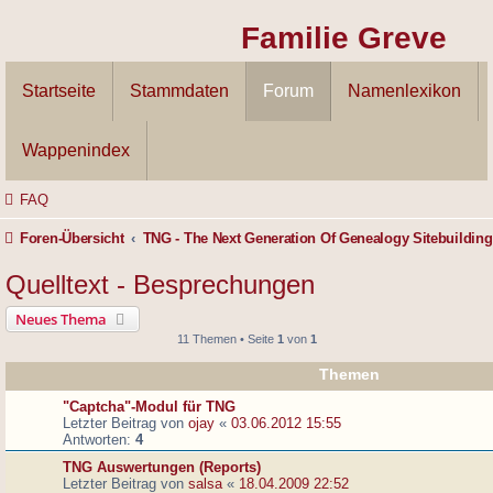
Familie Greve
Startseite
Stammdaten
Forum
Namenlexikon
Wappenindex
FAQ
Foren-Übersicht
TNG - The Next Generation Of Genealogy Sitebuilding
Quelltext - Besprechungen
Neues Thema
11 Themen • Seite
1
von
1
Themen
"Captcha"-Modul für TNG
Letzter Beitrag von
ojay
«
03.06.2012 15:55
Antworten:
4
TNG Auswertungen (Reports)
Letzter Beitrag von
salsa
«
18.04.2009 22:52