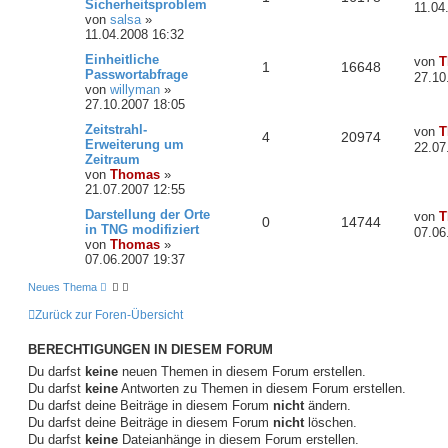
Sicherheitsproblem
11.04
von
salsa
»
11.04.2008 16:32
Einheitliche
von
T
1
16648
Passwortabfrage
27.10
von
willyman
»
27.10.2007 18:05
Zeitstrahl-
von
T
4
20974
Erweiterung um
22.07
Zeitraum
von
Thomas
»
21.07.2007 12:55
Darstellung der Orte
von
T
0
14744
in TNG modifiziert
07.06
von
Thomas
»
07.06.2007 19:37
Neues Thema
Zurück zur Foren-Übersicht
BERECHTIGUNGEN IN DIESEM FORUM
Du darfst
keine
neuen Themen in diesem Forum erstellen.
Du darfst
keine
Antworten zu Themen in diesem Forum erstellen.
Du darfst deine Beiträge in diesem Forum
nicht
ändern.
Du darfst deine Beiträge in diesem Forum
nicht
löschen.
Du darfst
keine
Dateianhänge in diesem Forum erstellen.