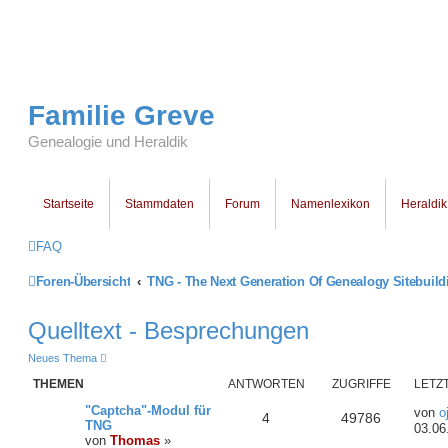
Familie Greve
Genealogie und Heraldik
Startseite
Stammdaten
Forum
Namenlexikon
Heraldik
FAQ
Foren-Übersicht
TNG - The Next Generation Of Genealogy Sitebuild
Quelltext - Besprechungen
Neues Thema
THEMEN
ANTWORTEN
ZUGRIFFE
LETZ
"Captcha"-Modul für
von
o
4
49786
TNG
03.06
von
Thomas
»