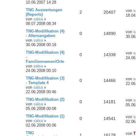
10.06.2007 14:28
TNG Auswertungen
von
s
2
20407
(Reports)
18.04
von
salsa
»
08.07.2008 08:34
TNG-Modifikation (4)
von
s
0
14890
- Altersangaben
30.06
von
salsa
»
30.06.2008 00:19
TNG-Modifikation (4)
von
s
0
14338
-
24.06
Familiennamen/Orte
von
salsa
»
24.06.2008 00:10
TNG-Modifikation (3)
von
s
0
14466
- Template 4
22.06
von
salsa
»
22.06.2008 00:46
TNG-Modifikation (2)
von
s
0
14181
von
salsa
»
05.06
05.06.2008 00:08
TNG-Modifikation (1)
von
s
0
14541
von
salsa
»
02.06
02.06.2008 00:06
TNG
von
T
1
16178