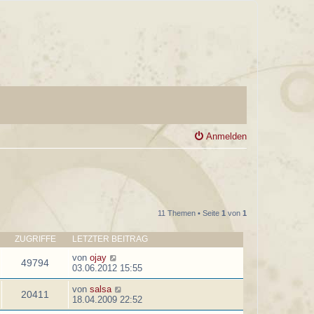
Anmelden
11 Themen • Seite
1
von
1
ZUGRIFFE
LETZTER BEITRAG
von
ojay
49794
03.06.2012 15:55
von
salsa
20411
18.04.2009 22:52