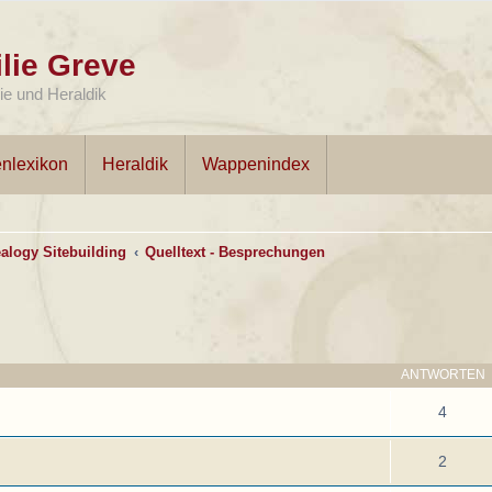
lie Greve
e und Heraldik
nlexikon
Heraldik
Wappenindex
alogy Sitebuilding
Quelltext - Besprechungen
ANTWORTEN
4
2