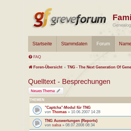
Fami
Genealogi
Startseite
Stammdaten
Forum
Name
FAQ
Foren-Übersicht
TNG - The Next Generation Of Gene
Quelltext - Besprechungen
Neues Thema
THEMEN
"Captcha"-Modul für TNG
von
Thomas
»
10.06.2007 14:28
TNG Auswertungen (Reports)
von
salsa
»
08.07.2008 08:34