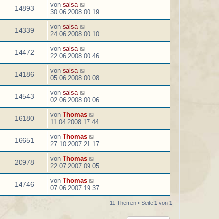
von
salsa
14893
30.06.2008 00:19
von
salsa
14339
24.06.2008 00:10
von
salsa
14472
22.06.2008 00:46
von
salsa
14186
05.06.2008 00:08
von
salsa
14543
02.06.2008 00:06
von
Thomas
16180
11.04.2008 17:44
von
Thomas
16651
27.10.2007 21:17
von
Thomas
20978
22.07.2007 09:05
von
Thomas
14746
07.06.2007 19:37
11 Themen • Seite
1
von
1