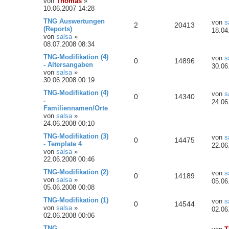
von
Thomas
»
10.06.2007 14:28
TNG Auswertungen
von
s
2
20413
(Reports)
18.04
von
salsa
»
08.07.2008 08:34
TNG-Modifikation (4)
von
s
0
14896
- Altersangaben
30.06
von
salsa
»
30.06.2008 00:19
TNG-Modifikation (4)
von
s
0
14340
-
24.06
Familiennamen/Orte
von
salsa
»
24.06.2008 00:10
TNG-Modifikation (3)
von
s
0
14475
- Template 4
22.06
von
salsa
»
22.06.2008 00:46
TNG-Modifikation (2)
von
s
0
14189
von
salsa
»
05.06
05.06.2008 00:08
TNG-Modifikation (1)
von
s
0
14544
von
salsa
»
02.06
02.06.2008 00:06
TNG