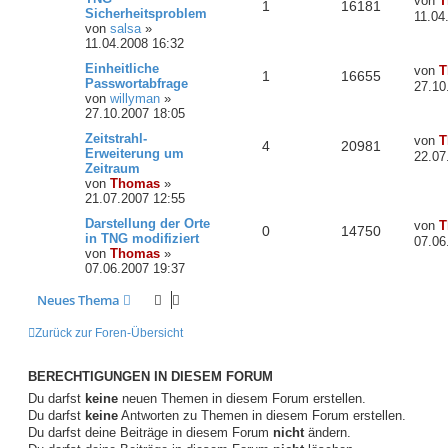
von
T
1
16181
Sicherheitsproblem
11.04
von
salsa
»
11.04.2008 16:32
Einheitliche
von
T
1
16655
Passwortabfrage
27.10
von
willyman
»
27.10.2007 18:05
Zeitstrahl-
von
T
4
20981
Erweiterung um
22.07
Zeitraum
von
Thomas
»
21.07.2007 12:55
Darstellung der Orte
von
T
0
14750
in TNG modifiziert
07.06
von
Thomas
»
07.06.2007 19:37
Neues Thema
Zurück zur Foren-Übersicht
BERECHTIGUNGEN IN DIESEM FORUM
Du darfst
keine
neuen Themen in diesem Forum erstellen.
Du darfst
keine
Antworten zu Themen in diesem Forum erstellen.
Du darfst deine Beiträge in diesem Forum
nicht
ändern.