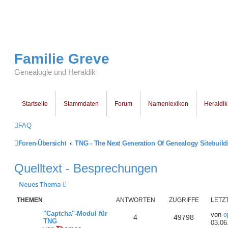
Familie Greve
Genealogie und Heraldik
Startseite
Stammdaten
Forum
Namenlexikon
Heraldik
FAQ
Foren-Übersicht
TNG - The Next Generation Of Genealogy Sitebuild
Quelltext - Besprechungen
Neues Thema
THEMEN
ANTWORTEN
ZUGRIFFE
LETZ
"Captcha"-Modul für
von
o
4
49798
TNG
03.06