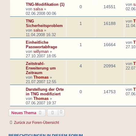
TNG-Modifikation (1)
von
s
0
14551
von
salsa
»
02.06
02.06.2008 00:06
TNG
von
T
1
16188
Sicherheitsproblem
11.04
von
salsa
»
11.04.2008 16:32
Einheitliche
von
T
1
16664
Passwortabfrage
27.10
von
willyman
»
27.10.2007 18:05
Zeitstrahl-
von
T
4
20994
Erweiterung um
22.07
Zeitraum
von
Thomas
»
21.07.2007 12:55
Darstellung der Orte
von
T
0
14753
in TNG modifiziert
07.06
von
Thomas
»
07.06.2007 19:37
Neues Thema
Zurück zur Foren-Übersicht