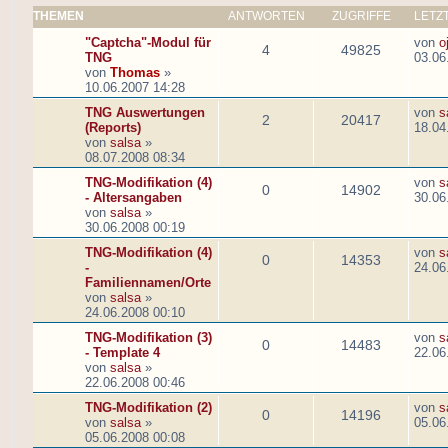
THEMEN
ANTWORTEN
ZUGRIFFE
LETZ
"Captcha"-Modul für
von
o
4
49825
TNG
03.06
von
Thomas
»
10.06.2007 14:28
TNG Auswertungen
von
s
2
20417
(Reports)
18.04
von
salsa
»
08.07.2008 08:34
TNG-Modifikation (4)
von
s
0
14902
- Altersangaben
30.06
von
salsa
»
30.06.2008 00:19
TNG-Modifikation (4)
von
s
0
14353
-
24.06
Familiennamen/Orte
von
salsa
»
24.06.2008 00:10
TNG-Modifikation (3)
von
s
0
14483
- Template 4
22.06
von
salsa
»
22.06.2008 00:46
TNG-Modifikation (2)
von
s
0
14196
von
salsa
»
05.06
05.06.2008 00:08