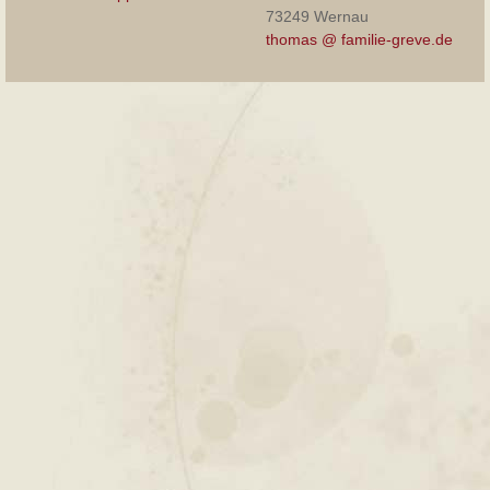
73249 Wernau
thomas @ familie-greve.de