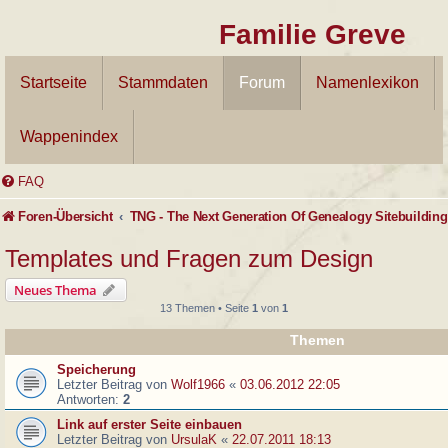
Familie Greve
Startseite
Stammdaten
Forum
Namenlexikon
Wappenindex
FAQ
Foren-Übersicht
TNG - The Next Generation Of Genealogy Sitebuilding
Templates und Fragen zum Design
Neues Thema
13 Themen • Seite
1
von
1
Themen
Speicherung
Letzter Beitrag von
Wolf1966
«
03.06.2012 22:05
Antworten:
2
Link auf erster Seite einbauen
Letzter Beitrag von
UrsulaK
«
22.07.2011 18:13