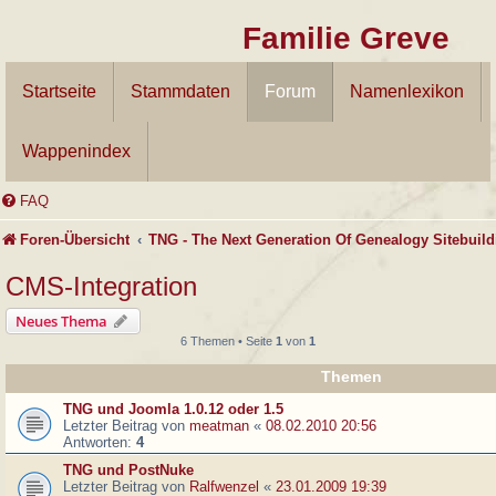
Familie Greve
Startseite
Stammdaten
Forum
Namenlexikon
Wappenindex
FAQ
Foren-Übersicht
TNG - The Next Generation Of Genealogy Sitebuild
CMS-Integration
Neues Thema
6 Themen • Seite
1
von
1
Themen
TNG und Joomla 1.0.12 oder 1.5
Letzter Beitrag von
meatman
«
08.02.2010 20:56
Antworten:
4
TNG und PostNuke
Letzter Beitrag von
Ralfwenzel
«
23.01.2009 19:39