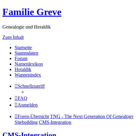
Familie Greve
Genealogie und Heraldik
Zum Inhalt
Startseite
Stammdaten
Forum
Namenlexikon
Heraldik
Wappenindex
Schnellzugriff
FAQ
Anmelden
Foren-Übersicht
TNG - The Next Generation Of Genealogy
Sitebuilding
CMS-Integration
CMS-Integration