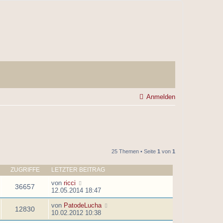
Anmelden
25 Themen • Seite
1
von
1
ZUGRIFFE
LETZTER BEITRAG
von
ricci
36657
12.05.2014 18:47
von
PatodeLucha
12830
10.02.2012 10:38