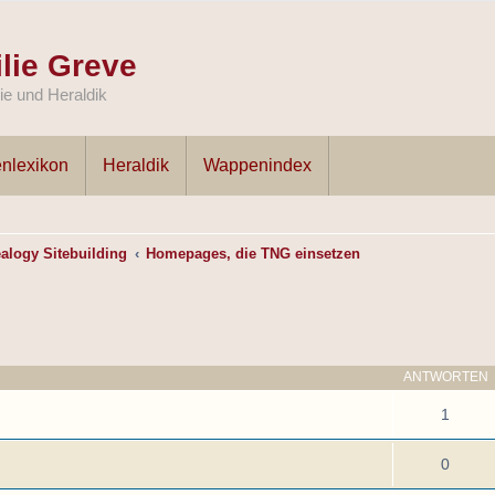
lie Greve
e und Heraldik
nlexikon
Heraldik
Wappenindex
alogy Sitebuilding
Homepages, die TNG einsetzen
ANTWORTEN
1
0