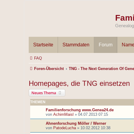
Fami
Genealogi
Startseite
Stammdaten
Forum
Name
FAQ
Foren-Übersicht
TNG - The Next Generation Of Gene
Homepages, die TNG einsetzen
Neues Thema
THEMEN
Familienforschung www.Genea24.de
von
AchimMaisl
»
04.07.2013 07:15
Ahnenforschung Möller / Werner
von
PatodeLucha
»
10.02.2012 10:38