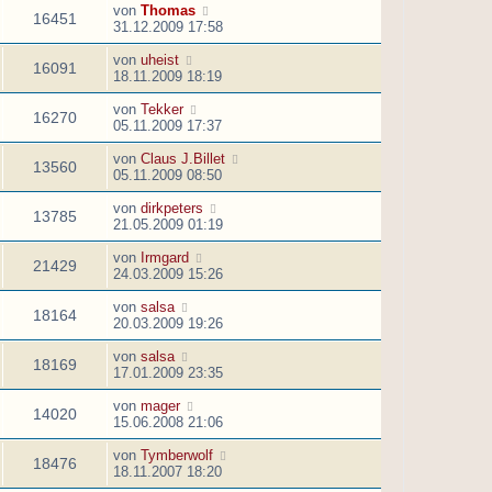
von
Thomas
16451
31.12.2009 17:58
von
uheist
16091
18.11.2009 18:19
von
Tekker
16270
05.11.2009 17:37
von
Claus J.Billet
13560
05.11.2009 08:50
von
dirkpeters
13785
21.05.2009 01:19
von
Irmgard
21429
24.03.2009 15:26
von
salsa
18164
20.03.2009 19:26
von
salsa
18169
17.01.2009 23:35
von
mager
14020
15.06.2008 21:06
von
Tymberwolf
18476
18.11.2007 18:20