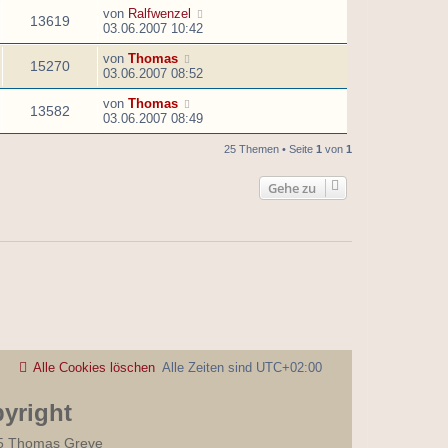
von
Ralfwenzel
13619
03.06.2007 10:42
von
Thomas
15270
03.06.2007 08:52
von
Thomas
13582
03.06.2007 08:49
25 Themen • Seite
1
von
1
Gehe zu
Alle Cookies löschen
Alle Zeiten sind
UTC+02:00
yright
5 Thomas Greve