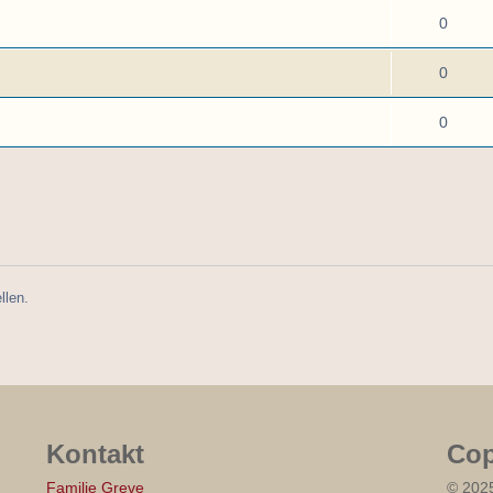
0
0
0
llen.
Kontakt
Cop
Familie Greve
© 202