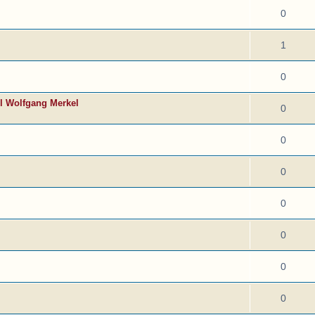
0
1
0
l Wolfgang Merkel
0
0
0
0
0
0
0