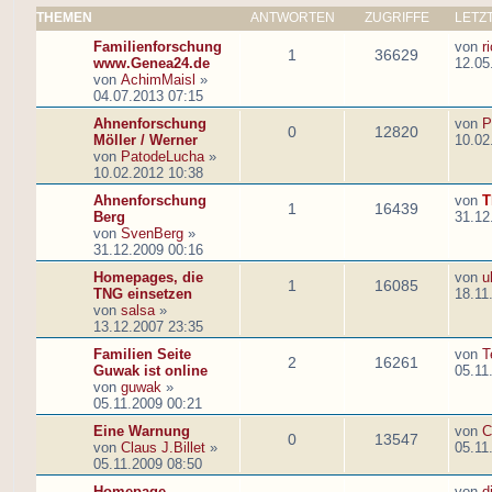
THEMEN
ANTWORTEN
ZUGRIFFE
LETZ
Familienforschung
von
r
1
36629
www.Genea24.de
12.05
von
AchimMaisl
»
04.07.2013 07:15
Ahnenforschung
von
P
0
12820
Möller / Werner
10.02
von
PatodeLucha
»
10.02.2012 10:38
Ahnenforschung
von
T
1
16439
Berg
31.12
von
SvenBerg
»
31.12.2009 00:16
Homepages, die
von
u
1
16085
TNG einsetzen
18.11
von
salsa
»
13.12.2007 23:35
Familien Seite
von
T
2
16261
Guwak ist online
05.11
von
guwak
»
05.11.2009 00:21
Eine Warnung
von
C
0
13547
von
Claus J.Billet
»
05.11
05.11.2009 08:50
Homepage
von
d