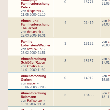
0
13771
Familienforschung
21.05
Peters
von
dirkpeters
»
21.05.2009 01:19
Ahnen- und
von
I
4
21419
Familienforschung
24.03
Theuerzeit
von
theuerzeit
»
22.03.2009 16:31
Familie
von
s
3
18152
Lobenstein/Wagner
20.03
von
ormus7577
»
26.02.2009 21:51
Ahnenforschung
von
s
3
18157
Schlößer/Rauen
17.01
von
kroeti666
»
14.01.2009 11:30
Ahnenforschung
von
m
0
14012
Gerken
15.06
von
mager
»
15.06.2008 21:06
Ahnenforschung
von
T
3
18465
Reismann
18.11
von
Ralfwenzel
»
18.11.2007 13:34