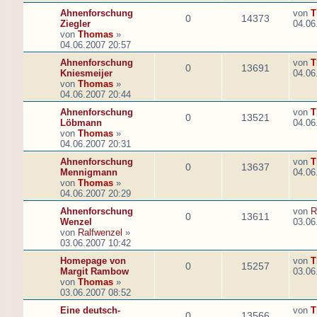
Ahnenforschung
von
T
0
14373
Ziegler
04.06
von
Thomas
»
04.06.2007 20:57
Ahnenforschung
von
T
0
13691
Kniesmeijer
04.06
von
Thomas
»
04.06.2007 20:44
Ahnenforschung
von
T
0
13521
Löbmann
04.06
von
Thomas
»
04.06.2007 20:31
Ahnenforschung
von
T
0
13637
Mennigmann
04.06
von
Thomas
»
04.06.2007 20:29
Ahnenforschung
von
R
0
13611
Wenzel
03.06
von
Ralfwenzel
»
03.06.2007 10:42
Homepage von
von
T
0
15257
Margit Rambow
03.06
von
Thomas
»
03.06.2007 08:52
Eine deutsch-
von
T
0
13566