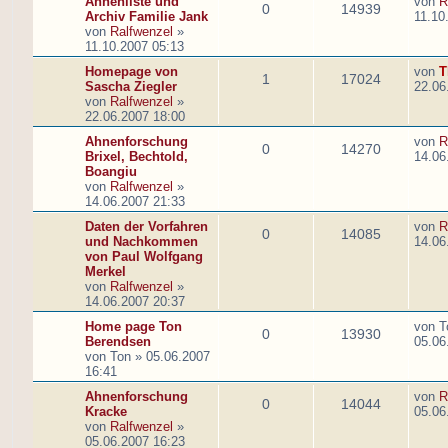
Ahnenliste und
von
R
0
14939
Archiv Familie Jank
11.10
von
Ralfwenzel
»
11.10.2007 05:13
Homepage von
von
T
1
17024
Sascha Ziegler
22.06
von
Ralfwenzel
»
22.06.2007 18:00
Ahnenforschung
von
R
0
14270
Brixel, Bechtold,
14.06
Boangiu
von
Ralfwenzel
»
14.06.2007 21:33
Daten der Vorfahren
von
R
0
14085
und Nachkommen
14.06
von Paul Wolfgang
Merkel
von
Ralfwenzel
»
14.06.2007 20:37
Home page Ton
von
T
0
13930
Berendsen
05.06
von
Ton
»
05.06.2007
16:41
Ahnenforschung
von
R
0
14044
Kracke
05.06
von
Ralfwenzel
»
05.06.2007 16:23