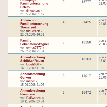
0
13777
Familienforschung
21.05
Peters
von
dirkpeters
»
21.05.2009 01:19
Ahnen- und
von
I
4
21425
Familienforschung
24.03
Theuerzeit
von
theuerzeit
»
22.03.2009 16:31
Familie
von
s
3
18158
Lobenstein/Wagner
20.03
von
ormus7577
»
26.02.2009 21:51
Ahnenforschung
von
s
3
18163
Schlößer/Rauen
17.01
von
kroeti666
»
14.01.2009 11:30
Ahnenforschung
von
m
0
14017
Gerken
15.06
von
mager
»
15.06.2008 21:06
Ahnenforschung
von
T
3
18472
Reismann
18.11
von
Ralfwenzel
»
18.11.2007 13:34