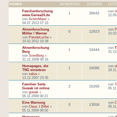
THEMEN
ANTWORTEN
ZUGRIFFE
LETZ
Familienforschung
von
r
1
36642
www.Genea24.de
12.05
von
AchimMaisl
»
04.07.2013 07:15
Ahnenforschung
von
P
0
12823
Möller / Werner
10.02
von
PatodeLucha
»
10.02.2012 10:38
Ahnenforschung
von
T
1
16444
Berg
31.12
von
SvenBerg
»
31.12.2009 00:16
Homepages, die
von
u
1
16086
TNG einsetzen
18.11
von
salsa
»
13.12.2007 23:35
Familien Seite
von
T
2
16266
Guwak ist online
05.11
von
guwak
»
05.11.2009 00:21
Eine Warnung
von
C
0
13556
von
Claus J.Billet
»
05.11
05.11.2009 08:50
Homepage
von
d