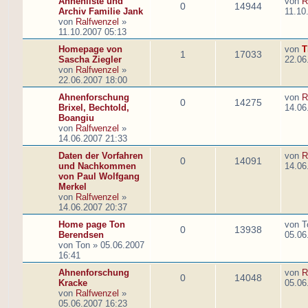
Ahnenliste und
von
R
0
14944
Archiv Familie Jank
11.10
von
Ralfwenzel
»
11.10.2007 05:13
Homepage von
von
T
1
17033
Sascha Ziegler
22.06
von
Ralfwenzel
»
22.06.2007 18:00
Ahnenforschung
von
R
0
14275
Brixel, Bechtold,
14.06
Boangiu
von
Ralfwenzel
»
14.06.2007 21:33
Daten der Vorfahren
von
R
0
14091
und Nachkommen
14.06
von Paul Wolfgang
Merkel
von
Ralfwenzel
»
14.06.2007 20:37
Home page Ton
von
T
0
13938
Berendsen
05.06
von
Ton
»
05.06.2007
16:41
Ahnenforschung
von
R
0
14048
Kracke
05.06
von
Ralfwenzel
»
05.06.2007 16:23