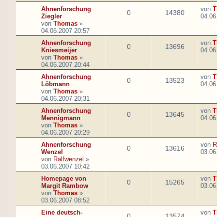
Ahnenforschung
von
T
0
14380
Ziegler
04.06
von
Thomas
»
04.06.2007 20:57
Ahnenforschung
von
T
0
13696
Kniesmeijer
04.06
von
Thomas
»
04.06.2007 20:44
Ahnenforschung
von
T
0
13523
Löbmann
04.06
von
Thomas
»
04.06.2007 20:31
Ahnenforschung
von
T
0
13645
Mennigmann
04.06
von
Thomas
»
04.06.2007 20:29
Ahnenforschung
von
R
0
13616
Wenzel
03.06
von
Ralfwenzel
»
03.06.2007 10:42
Homepage von
von
T
0
15265
Margit Rambow
03.06
von
Thomas
»
03.06.2007 08:52
Eine deutsch-
von
T
0
13574