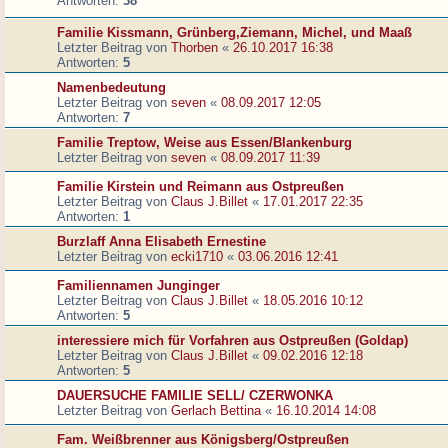
Antworten:
38
Familie Kissmann, Grünberg,Ziemann, Michel, und Maaß
Letzter Beitrag von
Thorben
«
26.10.2017 16:38
Antworten:
5
Namenbedeutung
Letzter Beitrag von
seven
«
08.09.2017 12:05
Antworten:
7
Familie Treptow, Weise aus Essen/Blankenburg
Letzter Beitrag von
seven
«
08.09.2017 11:39
Familie Kirstein und Reimann aus Ostpreußen
Letzter Beitrag von
Claus J.Billet
«
17.01.2017 22:35
Antworten:
1
Burzlaff Anna Elisabeth Ernestine
Letzter Beitrag von
ecki1710
«
03.06.2016 12:41
Familiennamen Junginger
Letzter Beitrag von
Claus J.Billet
«
18.05.2016 10:12
Antworten:
5
interessiere mich für Vorfahren aus Ostpreußen (Goldap)
Letzter Beitrag von
Claus J.Billet
«
09.02.2016 12:18
Antworten:
5
DAUERSUCHE FAMILIE SELL/ CZERWONKA
Letzter Beitrag von
Gerlach Bettina
«
16.10.2014 14:08
Fam. Weißbrenner aus Königsberg/Ostpreußen