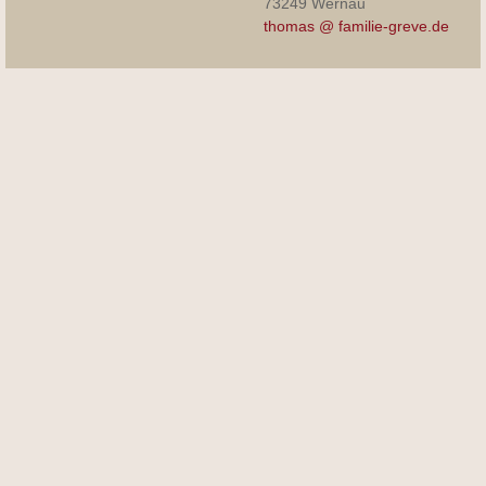
73249 Wernau
thomas @ familie-greve.de