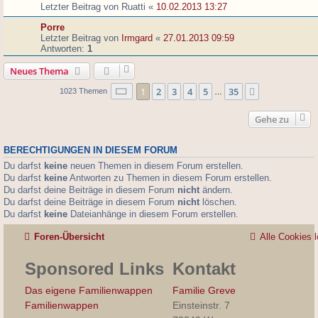
Letzter Beitrag von
Ruatti
«
10.02.2013 13:27
Porre
Letzter Beitrag von
Irmgard
«
27.01.2013 09:59
Antworten:
1
Neues Thema
Seite
1
von
35
1
2
3
4
5
35
Nächste
1023 Themen
…
Gehe zu
BERECHTIGUNGEN IN DIESEM FORUM
Du darfst
keine
neuen Themen in diesem Forum erstellen.
Du darfst
keine
Antworten zu Themen in diesem Forum erstellen.
Du darfst deine Beiträge in diesem Forum
nicht
ändern.
Du darfst deine Beiträge in diesem Forum
nicht
löschen.
Du darfst
keine
Dateianhänge in diesem Forum erstellen.
Foren-Übersicht
Alle Cookies 
Sponsored Links
Kontakt
Das eigene Familienwappen
Familie Greve
Familienwappen
Einsteinstr. 7