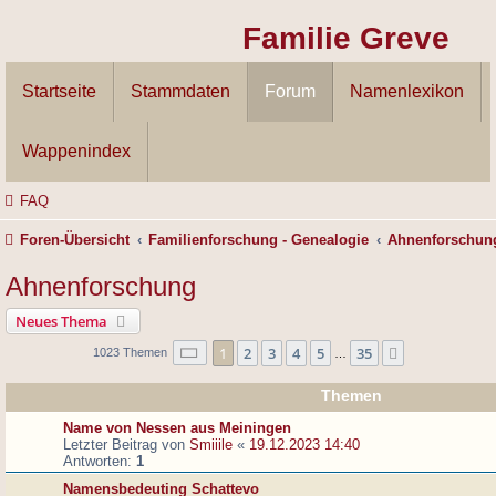
Familie Greve
Startseite
Stammdaten
Forum
Namenlexikon
Wappenindex
FAQ
Foren-Übersicht
Familienforschung - Genealogie
Ahnenforschun
Ahnenforschung
Neues Thema
Seite
1
von
35
1
2
3
4
5
35
Nächste
1023 Themen
…
Themen
Name von Nessen aus Meiningen
Letzter Beitrag von
Smiiile
«
19.12.2023 14:40
Antworten:
1
Namensbedeuting Schattevo