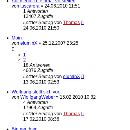
Auch endlich einmal Vorstellen
von
tuscarora
»
24.06.2010 11:51
1
Antworten
13407
Zugriffe
Letzter Beitrag
von
Thomas
24.06.2010 21:50
Moin
von
eluminX
»
25.12.2007 23:25
1
2
18
Antworten
46076
Zugriffe
Letzter Beitrag
von
eluminX
13.06.2010 02:53
Wolfgang stellt sich vor.
von
WlolfgangWeber
»
15.02.2010 10:32
4
Antworten
17964
Zugriffe
Letzter Beitrag
von
Thomas
17.02.2010 08:36
Bin neu hier