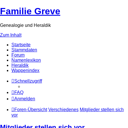
Familie Greve
Genealogie und Heraldik
Zum Inhalt
Startseite
Stammdaten
Forum
Namenlexikon
Heraldik
Wappenindex
Schnellzugriff
FAQ
Anmelden
Foren-Übersicht
Verschiedenes
Mitglieder stellen sich
vor
Mitglieder stellen sich vor