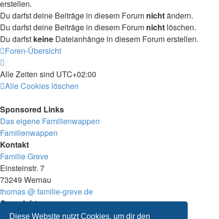
erstellen.
Du darfst deine Beiträge in diesem Forum
nicht
ändern.
Du darfst deine Beiträge in diesem Forum
nicht
löschen.
Du darfst
keine
Dateianhänge in diesem Forum erstellen.
Foren-Übersicht
Alle Zeiten sind
UTC+02:00
Alle Cookies löschen
Sponsored Links
Das eigene Familienwappen
Familienwappen
Kontakt
Familie Greve
Einsteinstr. 7
73249 Wernau
thomas @ familie-greve.de
Copyright
© 2025 Thomas Greve
Diese Website nutzt Cookies, um dir den