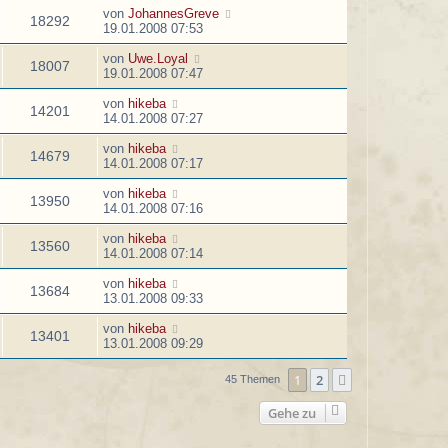
von
JohannesGreve
18292
19.01.2008 07:53
von
Uwe.Loyal
18007
19.01.2008 07:47
von
hikeba
14201
14.01.2008 07:27
von
hikeba
14679
14.01.2008 07:17
von
hikeba
13950
14.01.2008 07:16
von
hikeba
13560
14.01.2008 07:14
von
hikeba
13684
13.01.2008 09:33
von
hikeba
13401
13.01.2008 09:29
1
2
Nächste
45 Themen
Gehe zu