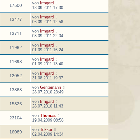
von
Irmgard
17500
18.09.2011 17:30
von
Irmgard
13477
06.09.2011 12:58
von
Irmgard
13711
03.09.2011 22:04
von
Irmgard
11962
01.09.2011 16:24
von
Irmgard
11693
01.09.2011 13:40
von
Irmgard
12052
31.08.2011 19:37
von
Gentemann
13863
28.07.2010 23:49
von
Irmgard
15326
28.07.2010 11:43
von
Thomas
23104
19.04.2009 08:58
von
Tekker
16089
02.04.2009 14:34