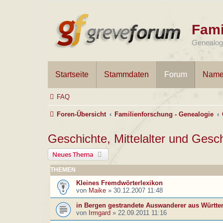
Fami
Genealogi
Startseite
Stammdaten
Forum
Name
FAQ
Foren-Übersicht
Familienforschung - Genealogie
Geschichte, Mittelalter und Ges
Neues Thema
THEMEN
Kleines Fremdwörterlexikon
von
Maike
»
30.12.2007 11:48
in Bergen gestrandete Auswanderer aus Württ
von
Irmgard
»
22.09.2011 11:16