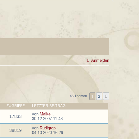
Anmelden
1
2
Nächste
45 Themen
ZUGRIFFE
LETZTER BEITRAG
von
Maike
17833
30.12.2007 11:48
von
Rudigrop
38819
04.10.2020 16:26