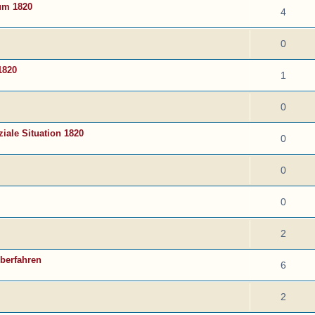
um 1820
4
0
1820
1
0
iale Situation 1820
0
0
0
2
berfahren
6
2