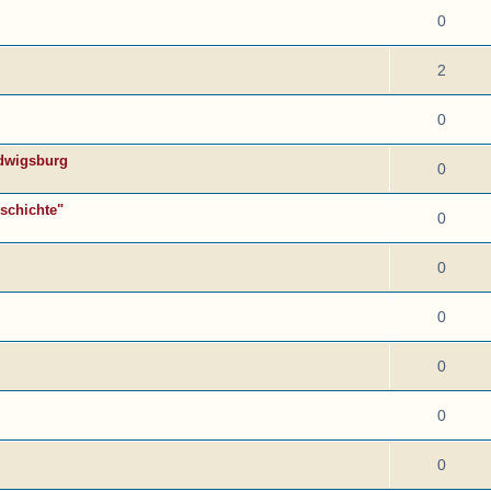
0
2
0
udwigsburg
0
schichte"
0
0
0
0
0
0