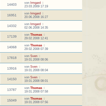
von
Irmgard
14403
23.03.2009 17:19
von
Irmgard
16951
20.06.2008 16:27
von
Irmgard
14332
02.06.2008 14:35
von
Thomas
17139
29.02.2008 12:41
von
Thomas
14068
29.02.2008 07:39
von
Sven
17818
19.01.2008 08:06
von
Sven
13916
19.01.2008 08:04
von
Sven
14150
19.01.2008 08:01
von
Thomas
13787
19.01.2008 07:58
von
Thomas
15049
19.01.2008 07:56