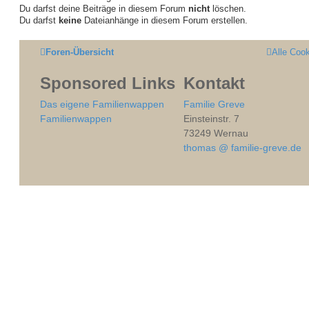
Du darfst deine Beiträge in diesem Forum
nicht
löschen.
Du darfst
keine
Dateianhänge in diesem Forum erstellen.
Foren-Übersicht
Alle Coo
Sponsored Links
Kontakt
Das eigene Familienwappen
Familie Greve
Familienwappen
Einsteinstr. 7
73249 Wernau
thomas @ familie-greve.de