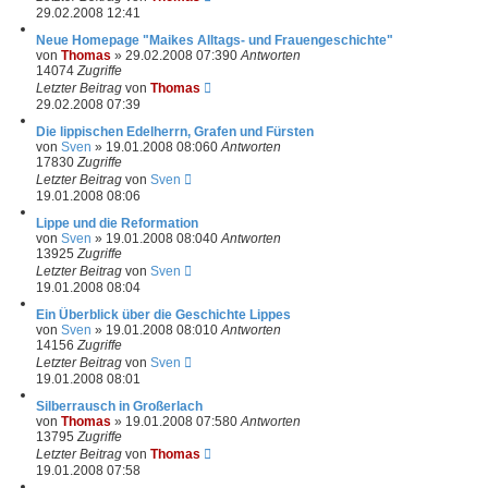
29.02.2008 12:41
Neue Homepage "Maikes Alltags- und Frauengeschichte"
von
Thomas
»
29.02.2008 07:39
0
Antworten
14074
Zugriffe
Letzter Beitrag
von
Thomas
29.02.2008 07:39
Die lippischen Edelherrn, Grafen und Fürsten
von
Sven
»
19.01.2008 08:06
0
Antworten
17830
Zugriffe
Letzter Beitrag
von
Sven
19.01.2008 08:06
Lippe und die Reformation
von
Sven
»
19.01.2008 08:04
0
Antworten
13925
Zugriffe
Letzter Beitrag
von
Sven
19.01.2008 08:04
Ein Überblick über die Geschichte Lippes
von
Sven
»
19.01.2008 08:01
0
Antworten
14156
Zugriffe
Letzter Beitrag
von
Sven
19.01.2008 08:01
Silberrausch in Großerlach
von
Thomas
»
19.01.2008 07:58
0
Antworten
13795
Zugriffe
Letzter Beitrag
von
Thomas
19.01.2008 07:58