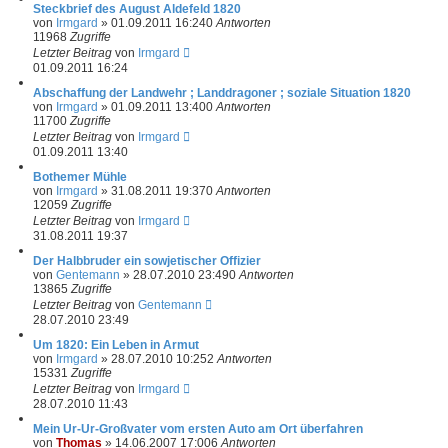
Steckbrief des August Aldefeld 1820
von
Irmgard
»
01.09.2011 16:24
0
Antworten
11968
Zugriffe
Letzter Beitrag
von
Irmgard
01.09.2011 16:24
Abschaffung der Landwehr ; Landdragoner ; soziale Situation 1820
von
Irmgard
»
01.09.2011 13:40
0
Antworten
11700
Zugriffe
Letzter Beitrag
von
Irmgard
01.09.2011 13:40
Bothemer Mühle
von
Irmgard
»
31.08.2011 19:37
0
Antworten
12059
Zugriffe
Letzter Beitrag
von
Irmgard
31.08.2011 19:37
Der Halbbruder ein sowjetischer Offizier
von
Gentemann
»
28.07.2010 23:49
0
Antworten
13865
Zugriffe
Letzter Beitrag
von
Gentemann
28.07.2010 23:49
Um 1820: Ein Leben in Armut
von
Irmgard
»
28.07.2010 10:25
2
Antworten
15331
Zugriffe
Letzter Beitrag
von
Irmgard
28.07.2010 11:43
Mein Ur-Ur-Großvater vom ersten Auto am Ort überfahren
von
Thomas
»
14.06.2007 17:00
6
Antworten