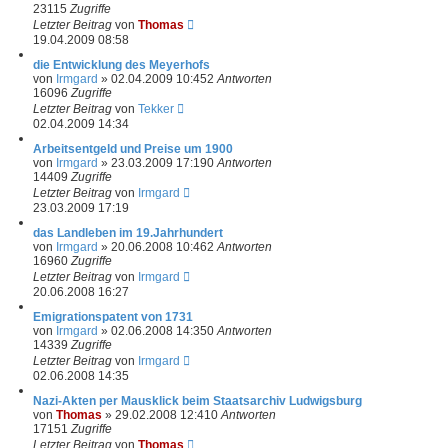
23115
Zugriffe
Letzter Beitrag
von
Thomas
19.04.2009 08:58
die Entwicklung des Meyerhofs
von
Irmgard
»
02.04.2009 10:45
2
Antworten
16096
Zugriffe
Letzter Beitrag
von
Tekker
02.04.2009 14:34
Arbeitsentgeld und Preise um 1900
von
Irmgard
»
23.03.2009 17:19
0
Antworten
14409
Zugriffe
Letzter Beitrag
von
Irmgard
23.03.2009 17:19
das Landleben im 19.Jahrhundert
von
Irmgard
»
20.06.2008 10:46
2
Antworten
16960
Zugriffe
Letzter Beitrag
von
Irmgard
20.06.2008 16:27
Emigrationspatent von 1731
von
Irmgard
»
02.06.2008 14:35
0
Antworten
14339
Zugriffe
Letzter Beitrag
von
Irmgard
02.06.2008 14:35
Nazi-Akten per Mausklick beim Staatsarchiv Ludwigsburg
von
Thomas
»
29.02.2008 12:41
0
Antworten
17151
Zugriffe
Letzter Beitrag
von
Thomas