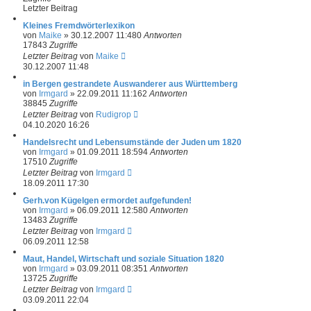
Letzter Beitrag
Kleines Fremdwörterlexikon
von
Maike
»
30.12.2007 11:48
0
Antworten
17843
Zugriffe
Letzter Beitrag
von
Maike
30.12.2007 11:48
in Bergen gestrandete Auswanderer aus Württemberg
von
Irmgard
»
22.09.2011 11:16
2
Antworten
38845
Zugriffe
Letzter Beitrag
von
Rudigrop
04.10.2020 16:26
Handelsrecht und Lebensumstände der Juden um 1820
von
Irmgard
»
01.09.2011 18:59
4
Antworten
17510
Zugriffe
Letzter Beitrag
von
Irmgard
18.09.2011 17:30
Gerh.von Kügelgen ermordet aufgefunden!
von
Irmgard
»
06.09.2011 12:58
0
Antworten
13483
Zugriffe
Letzter Beitrag
von
Irmgard
06.09.2011 12:58
Maut, Handel, Wirtschaft und soziale Situation 1820
von
Irmgard
»
03.09.2011 08:35
1
Antworten
13725
Zugriffe
Letzter Beitrag
von
Irmgard
03.09.2011 22:04