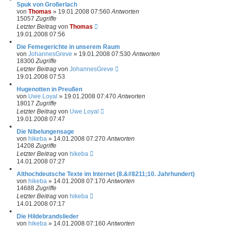
Spuk von Großerlach
von
Thomas
»
19.01.2008 07:56
0
Antworten
15057
Zugriffe
Letzter Beitrag
von
Thomas
19.01.2008 07:56
Die Femegerichte in unserem Raum
von
JohannesGreve
»
19.01.2008 07:53
0
Antworten
18300
Zugriffe
Letzter Beitrag
von
JohannesGreve
19.01.2008 07:53
Hugenotten in Preußen
von
Uwe.Loyal
»
19.01.2008 07:47
0
Antworten
18017
Zugriffe
Letzter Beitrag
von
Uwe.Loyal
19.01.2008 07:47
Die Nibelungensage
von
hikeba
»
14.01.2008 07:27
0
Antworten
14208
Zugriffe
Letzter Beitrag
von
hikeba
14.01.2008 07:27
Althochdeutsche Texte im Internet (8.&#8211;10. Jahrhundert)
von
hikeba
»
14.01.2008 07:17
0
Antworten
14688
Zugriffe
Letzter Beitrag
von
hikeba
14.01.2008 07:17
Die Hildebrandslieder
von
hikeba
»
14.01.2008 07:16
0
Antworten