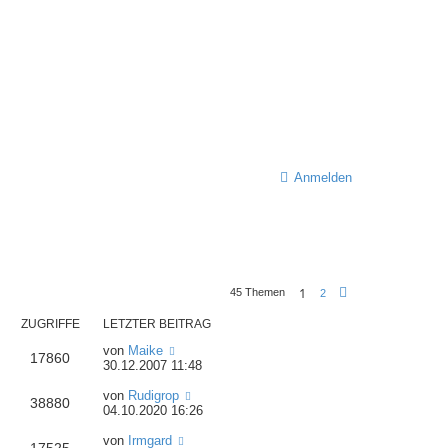
Anmelden
1
45 Themen
2
N
ä
c
ZUGRIFFE
LETZTER BEITRAG
h
s
von
Maike
t
17860
30.12.2007 11:48
e
von
Rudigrop
38880
04.10.2020 16:26
von
Irmgard