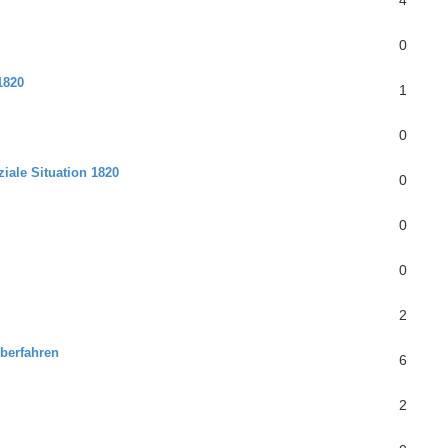
4
0
1820
1
0
iale Situation 1820
0
0
0
2
berfahren
6
2