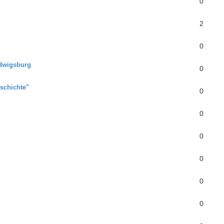
0
2
0
udwigsburg
0
schichte"
0
0
0
0
0
0