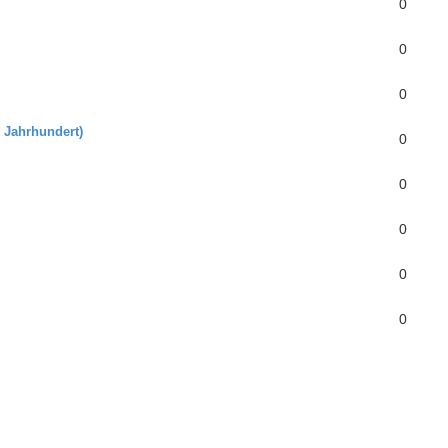
0
0
0
. Jahrhundert)
0
0
0
0
0