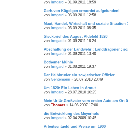
von
Irmgard
»
01.09.2011 18:59
Gerh.von Kügelgen ermordet aufgefunden!
von
Irmgard
»
06.09.2011 12:58
Maut, Handel, Wirtschaft und soziale Situation 
von
Irmgard
»
03.09.2011 08:35
Steckbrief des August Aldefeld 1820
von
Irmgard
»
01.09.2011 16:24
Abschaffung der Landwehr ; Landdragoner ; soz
von
Irmgard
»
01.09.2011 13:40
Bothemer Mühle
von
Irmgard
»
31.08.2011 19:37
Der Halbbruder ein sowjetischer Offizier
von
Gentemann
»
28.07.2010 23:49
Um 1820: Ein Leben in Armut
von
Irmgard
»
28.07.2010 10:25
Mein Ur-Ur-Großvater vom ersten Auto am Ort ü
von
Thomas
»
14.06.2007 17:00
die Entwicklung des Meyerhofs
von
Irmgard
»
02.04.2009 10:45
Arbeitsentgeld und Preise um 1900