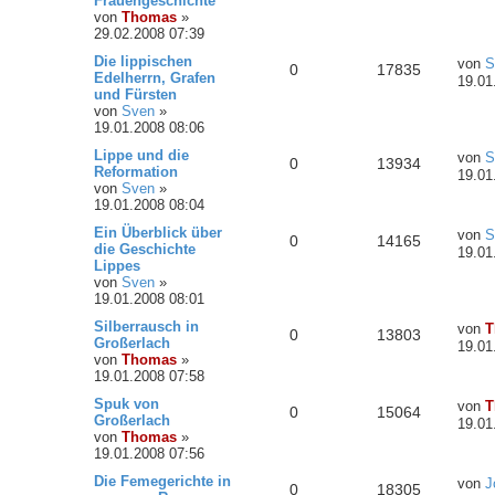
Frauengeschichte"
von
Thomas
»
29.02.2008 07:39
Die lippischen
von
S
0
17835
Edelherrn, Grafen
19.01
und Fürsten
von
Sven
»
19.01.2008 08:06
Lippe und die
von
S
0
13934
Reformation
19.01
von
Sven
»
19.01.2008 08:04
Ein Überblick über
von
S
0
14165
die Geschichte
19.01
Lippes
von
Sven
»
19.01.2008 08:01
Silberrausch in
von
T
0
13803
Großerlach
19.01
von
Thomas
»
19.01.2008 07:58
Spuk von
von
T
0
15064
Großerlach
19.01
von
Thomas
»
19.01.2008 07:56
Die Femegerichte in
von
J
0
18305