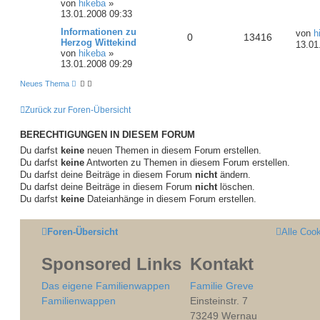
von
hikeba
»
13.01.2008 09:33
Informationen zu
von
h
0
13416
Herzog Wittekind
13.01
von
hikeba
»
13.01.2008 09:29
Neues Thema
Zurück zur Foren-Übersicht
BERECHTIGUNGEN IN DIESEM FORUM
Du darfst
keine
neuen Themen in diesem Forum erstellen.
Du darfst
keine
Antworten zu Themen in diesem Forum erstellen.
Du darfst deine Beiträge in diesem Forum
nicht
ändern.
Du darfst deine Beiträge in diesem Forum
nicht
löschen.
Du darfst
keine
Dateianhänge in diesem Forum erstellen.
Foren-Übersicht
Alle Coo
Sponsored Links
Kontakt
Das eigene Familienwappen
Familie Greve
Familienwappen
Einsteinstr. 7
73249 Wernau