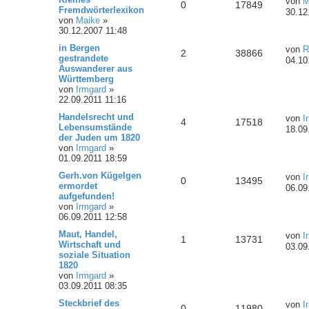
von
M
0
17849
Fremdwörterlexikon
30.12
von
Maike
»
30.12.2007 11:48
in Bergen
von
R
2
38866
gestrandete
04.10
Auswanderer aus
Württemberg
von
Irmgard
»
22.09.2011 11:16
Handelsrecht und
von
I
4
17518
Lebensumstände
18.09
der Juden um 1820
von
Irmgard
»
01.09.2011 18:59
Gerh.von Kügelgen
von
I
0
13495
ermordet
06.09
aufgefunden!
von
Irmgard
»
06.09.2011 12:58
Maut, Handel,
von
I
1
13731
Wirtschaft und
03.09
soziale Situation
1820
von
Irmgard
»
03.09.2011 08:35
Steckbrief des
von
I
0
11980