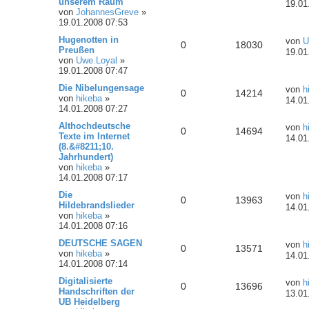
unserem Raum
19.01
von
JohannesGreve
»
19.01.2008 07:53
Hugenotten in
von
U
0
18030
Preußen
19.01
von
Uwe.Loyal
»
19.01.2008 07:47
Die Nibelungensage
von
h
0
14214
von
hikeba
»
14.01
14.01.2008 07:27
Althochdeutsche
von
h
0
14694
Texte im Internet
14.01
(8.&#8211;10.
Jahrhundert)
von
hikeba
»
14.01.2008 07:17
Die
von
h
0
13963
Hildebrandslieder
14.01
von
hikeba
»
14.01.2008 07:16
DEUTSCHE SAGEN
von
h
0
13571
von
hikeba
»
14.01
14.01.2008 07:14
Digitalisierte
von
h
0
13696
Handschriften der
13.01
UB Heidelberg