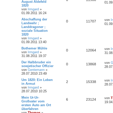
August Aldefeld
01.09
1820
von
Irmgard
»
01.09.2011 16:24
Abschaffung der
von
I
0
11707
Landwehr ;
01.09
Landdragoner ;
soziale Situation
1820
von
Irmgard
»
01.09.2011 13:40
Bothemer Mühle
von
I
0
12064
von
Irmgard
»
31.08
31.08.2011 19:37
Der Halbbruder ein
von
G
0
13868
sowjetischer Offizier
28.07
von
Gentemann
»
28.07.2010 23:49
Um 1820: Ein Leben
von
I
2
15338
in Armut
28.07
von
Irmgard
»
28.07.2010 10:25
Mein Ur-Ur-
von
T
6
23124
Großvater vom
19.04
ersten Auto am Ort
überfahren
von
Thomas
»