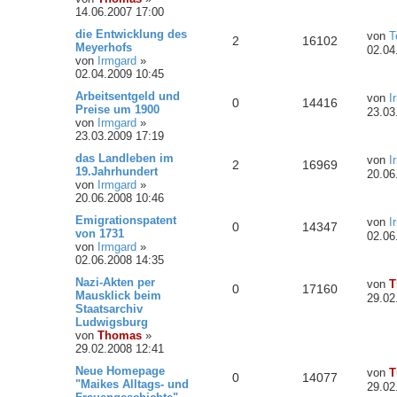
14.06.2007 17:00
die Entwicklung des
von
T
2
16102
Meyerhofs
02.04
von
Irmgard
»
02.04.2009 10:45
Arbeitsentgeld und
von
I
0
14416
Preise um 1900
23.03
von
Irmgard
»
23.03.2009 17:19
das Landleben im
von
I
2
16969
19.Jahrhundert
20.06
von
Irmgard
»
20.06.2008 10:46
Emigrationspatent
von
I
0
14347
von 1731
02.06
von
Irmgard
»
02.06.2008 14:35
Nazi-Akten per
von
T
0
17160
Mausklick beim
29.02
Staatsarchiv
Ludwigsburg
von
Thomas
»
29.02.2008 12:41
Neue Homepage
von
T
0
14077
"Maikes Alltags- und
29.02