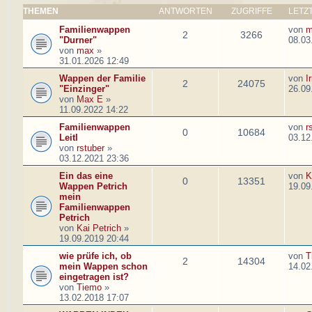
THEMEN
ANTWORTEN
ZUGRIFFE
LETZ
Familienwappen
von
m
2
3266
"Durner"
08.03
von
max
»
31.01.2026 12:49
Wappen der Familie
von
I
2
24075
"Einzinger"
26.09
von
Max E
»
11.09.2022 14:22
Familienwappen
von
r
0
10684
Leitl
03.12
von
rstuber
»
03.12.2021 23:36
Ein das eine
von
K
0
13351
Wappen Petrich
19.09
mein
Familienwappen
Petrich
von
Kai Petrich
»
19.09.2019 20:44
wie prüfe ich, ob
von
T
2
14304
mein Wappen schon
14.02
eingetragen ist?
von
Tiemo
»
13.02.2018 17:07