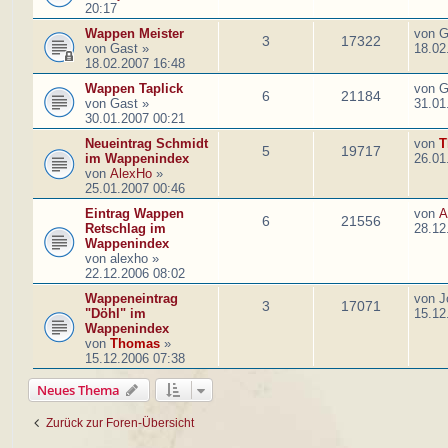
20:17
Wappen Meister
von
G
3
17322
von
Gast
»
18.02
18.02.2007 16:48
Wappen Taplick
von
G
6
21184
von
Gast
»
31.01
30.01.2007 00:21
Neueintrag Schmidt
von
T
5
19717
im Wappenindex
26.01
von
AlexHo
»
25.01.2007 00:46
Eintrag Wappen
von
A
6
21556
Retschlag im
28.12
Wappenindex
von
alexho
»
22.12.2006 08:02
Wappeneintrag
von
J
3
17071
"Döhl" im
15.12
Wappenindex
von
Thomas
»
15.12.2006 07:38
Neues Thema
Zurück zur Foren-Übersicht