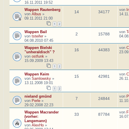
16.11.2011 19:52
Wappen Rautenberg
von
I
14
34177
von
Albus
»
14.11
09.11.2011 21:00
1
2
Wappen Bail
von
T
2
15788
von
tsteifer
»
04.08
04.08.2010 07:45
Wappen Bielski
von
C
16
44383
"unheraldisch" ?
23.09
von
ostfunk
»
15.09.2009 13:43
1
2
Wappen Keim
von
C
15
42981
von
Samlowsky
»
26.11
13.11.2008 19:01
1
2
nieland gmünd
von
P
7
24844
von
Perle
»
11.10
29.02.2008 22:23
Wappen Macrander
von
F
33
87784
(vorher:
16.07
Langemann)
von
AlexHo
»