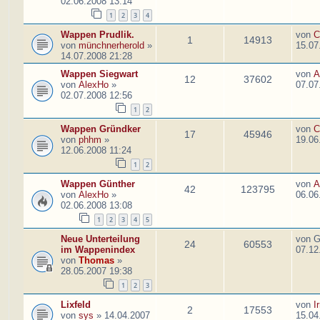
02.06.2008 13:14
1
2
3
4
Wappen Prudlik.
von
C
1
14913
von
münchnerherold
»
15.07
14.07.2008 21:28
Wappen Siegwart
von
A
12
37602
von
AlexHo
»
07.07
02.07.2008 12:56
1
2
Wappen Gründker
von
C
17
45946
von
phhm
»
19.06
12.06.2008 11:24
1
2
Wappen Günther
von
A
42
123795
von
AlexHo
»
06.06
02.06.2008 13:08
1
2
3
4
5
Neue Unterteilung
von
G
24
60553
im Wappenindex
07.12
von
Thomas
»
28.05.2007 19:38
1
2
3
Lixfeld
von
I
2
17553
von
sys
»
14.04.2007
15.04