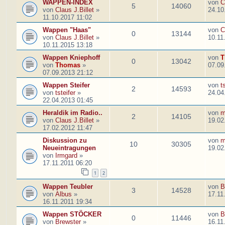
WAPPEN-INDEX
von
C
5
14060
von
Claus J.Billet
»
24.10
11.10.2017 11:02
Wappen "Haas"
von
C
0
13144
von
Claus J.Billet
»
10.11
10.11.2015 13:18
Wappen Kniephoff
von
T
0
13042
von
Thomas
»
07.09
07.09.2013 21:12
Wappen Steifer
von
t
2
14593
von
tsteifer
»
24.04
22.04.2013 01:45
Heraldik im Radio..
von
m
2
14105
von
Claus J.Billet
»
19.02
17.02.2012 11:47
Diskussion zu
von
m
10
30305
Neueintragungen
19.02
von
Irmgard
»
17.11.2011 06:20
1
2
Wappen Teubler
von
B
3
14528
von
Albus
»
17.11
16.11.2011 19:34
Wappen STÖCKER
von
B
0
11446
von
Brewster
»
16.11