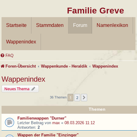
Familie Greve
Startseite
Stammdaten
Forum
Namenlexikon
Wappenindex
FAQ
Foren-Übersicht
Wappenkunde - Heraldik
Wappenindex
Wappenindex
Neues Thema
1
2
Nächste
36 Themen
Themen
Familienwappen "Durner"
Letzter Beitrag von
max
«
08.03.2026 11:12
Antworten:
2
Wappen der Familie "Einzinger"