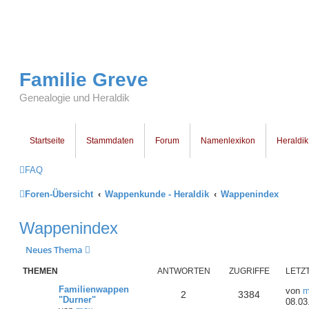
Familie Greve
Genealogie und Heraldik
Startseite
Stammdaten
Forum
Namenlexikon
Heraldik
FAQ
Foren-Übersicht
Wappenkunde - Heraldik
Wappenindex
Wappenindex
Neues Thema
THEMEN
ANTWORTEN
ZUGRIFFE
LETZ
Familienwappen
von
m
2
3384
"Durner"
08.03