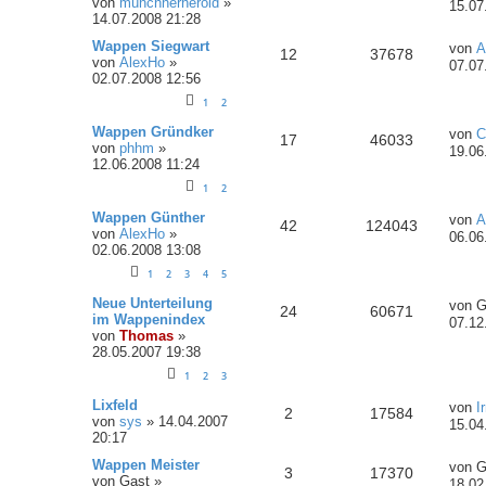
von
münchnerherold
»
15.07
14.07.2008 21:28
Wappen Siegwart
von
A
12
37678
von
AlexHo
»
07.07
02.07.2008 12:56
1
2
Wappen Gründker
von
C
17
46033
von
phhm
»
19.06
12.06.2008 11:24
1
2
Wappen Günther
von
A
42
124043
von
AlexHo
»
06.06
02.06.2008 13:08
1
2
3
4
5
Neue Unterteilung
von
G
24
60671
im Wappenindex
07.12
von
Thomas
»
28.05.2007 19:38
1
2
3
Lixfeld
von
I
2
17584
von
sys
»
14.04.2007
15.04
20:17
Wappen Meister
von
G
3
17370
von
Gast
»
18.02