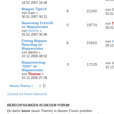
18.02.2007 16:48
Wappen Taplick
von
G
6
21242
von
Gast
»
31.01
30.01.2007 00:21
Neueintrag Schmidt
von
T
5
19774
im Wappenindex
26.01
von
AlexHo
»
25.01.2007 00:46
Eintrag Wappen
von
A
6
21610
Retschlag im
28.12
Wappenindex
von
alexho
»
22.12.2006 08:02
Wappeneintrag
von
J
3
17129
"Döhl" im
15.12
Wappenindex
von
Thomas
»
15.12.2006 07:38
Neues Thema
Zurück zur Foren-Übersicht
BERECHTIGUNGEN IN DIESEM FORUM
Du darfst
keine
neuen Themen in diesem Forum erstellen.