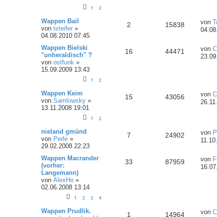
1
2
Wappen Bail
von
T
2
15838
von
tsteifer
»
04.08
04.08.2010 07:45
Wappen Bielski
von
C
16
44471
"unheraldisch" ?
23.09
von
ostfunk
»
15.09.2009 13:43
1
2
Wappen Keim
von
C
15
43056
von
Samlowsky
»
26.11
13.11.2008 19:01
1
2
nieland gmünd
von
P
7
24902
von
Perle
»
11.10
29.02.2008 22:23
Wappen Macrander
von
F
33
87959
(vorher:
16.07
Langemann)
von
AlexHo
»
02.06.2008 13:14
1
2
3
4
Wappen Prudlik.
von
C
1
14964