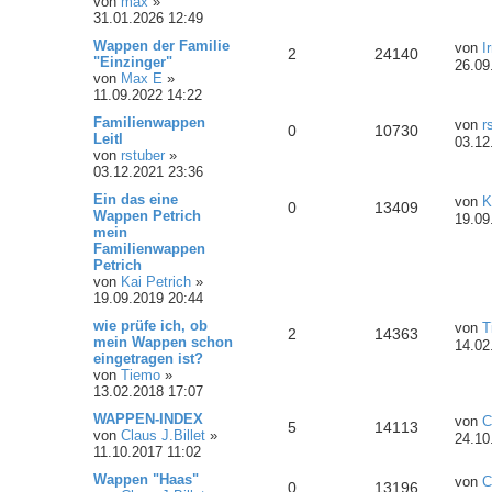
von
max
»
31.01.2026 12:49
Wappen der Familie
von
I
2
24140
"Einzinger"
26.09
von
Max E
»
11.09.2022 14:22
Familienwappen
von
r
0
10730
Leitl
03.12
von
rstuber
»
03.12.2021 23:36
Ein das eine
von
K
0
13409
Wappen Petrich
19.09
mein
Familienwappen
Petrich
von
Kai Petrich
»
19.09.2019 20:44
wie prüfe ich, ob
von
T
2
14363
mein Wappen schon
14.02
eingetragen ist?
von
Tiemo
»
13.02.2018 17:07
WAPPEN-INDEX
von
C
5
14113
von
Claus J.Billet
»
24.10
11.10.2017 11:02
Wappen "Haas"
von
C
0
13196