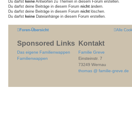
Du darfst
keine
Antworten zu Themen in diesem Forum erstellen.
Du darfst deine Beiträge in diesem Forum
nicht
ändern.
Du darfst deine Beiträge in diesem Forum
nicht
löschen.
Du darfst
keine
Dateianhänge in diesem Forum erstellen.
Foren-Übersicht
Alle Coo
Sponsored Links
Kontakt
Das eigene Familienwappen
Familie Greve
Familienwappen
Einsteinstr. 7
73249 Wernau
thomas @ familie-greve.de