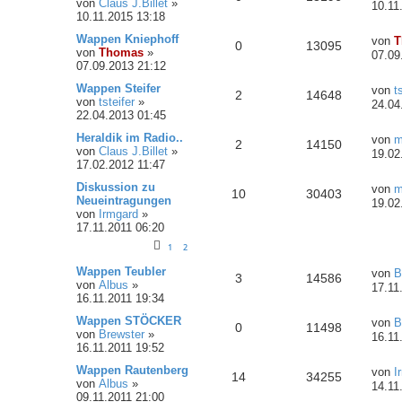
von
Claus J.Billet
»
10.11
10.11.2015 13:18
Wappen Kniephoff
von
T
0
13095
von
Thomas
»
07.09
07.09.2013 21:12
Wappen Steifer
von
t
2
14648
von
tsteifer
»
24.04
22.04.2013 01:45
Heraldik im Radio..
von
m
2
14150
von
Claus J.Billet
»
19.02
17.02.2012 11:47
Diskussion zu
von
m
10
30403
Neueintragungen
19.02
von
Irmgard
»
17.11.2011 06:20
1
2
Wappen Teubler
von
B
3
14586
von
Albus
»
17.11
16.11.2011 19:34
Wappen STÖCKER
von
B
0
11498
von
Brewster
»
16.11
16.11.2011 19:52
Wappen Rautenberg
von
I
14
34255
von
Albus
»
14.11
09.11.2011 21:00