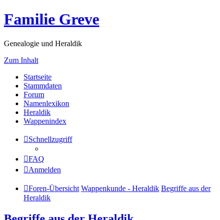
Familie Greve
Genealogie und Heraldik
Zum Inhalt
Startseite
Stammdaten
Forum
Namenlexikon
Heraldik
Wappenindex
Schnellzugriff
FAQ
Anmelden
Foren-Übersicht
Wappenkunde - Heraldik
Begriffe aus der
Heraldik
Begriffe aus der Heraldik