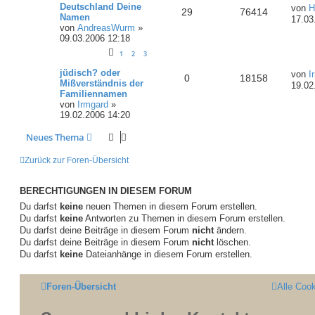
Deutschland Deine
von
H
29
76414
Namen
17.03
von
AndreasWurm
»
09.03.2006 12:18
1
2
3
jüdisch? oder
von
I
0
18158
Mißverständnis der
19.02
Familiennamen
von
Irmgard
»
19.02.2006 14:20
Neues Thema
Zurück zur Foren-Übersicht
BERECHTIGUNGEN IN DIESEM FORUM
Du darfst
keine
neuen Themen in diesem Forum erstellen.
Du darfst
keine
Antworten zu Themen in diesem Forum erstellen.
Du darfst deine Beiträge in diesem Forum
nicht
ändern.
Du darfst deine Beiträge in diesem Forum
nicht
löschen.
Du darfst
keine
Dateianhänge in diesem Forum erstellen.
Foren-Übersicht
Alle Coo