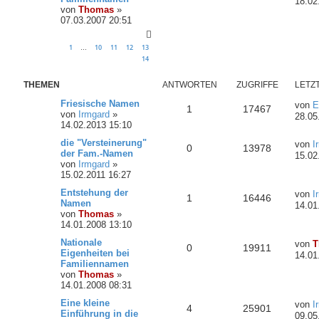
18.02
von
Thomas
»
07.03.2007 20:51
1
10
11
12
13
…
14
THEMEN
ANTWORTEN
ZUGRIFFE
LETZ
Friesische Namen
von
E
1
17467
von
Irmgard
»
28.05
14.02.2013 15:10
die "Versteinerung"
von
I
0
13978
der Fam.-Namen
15.02
von
Irmgard
»
15.02.2011 16:27
Entstehung der
von
I
1
16446
Namen
14.01
von
Thomas
»
14.01.2008 13:10
Nationale
von
T
0
19911
Eigenheiten bei
14.01
Familiennamen
von
Thomas
»
14.01.2008 08:31
Eine kleine
von
I
4
25901
Einführung in die
09.05