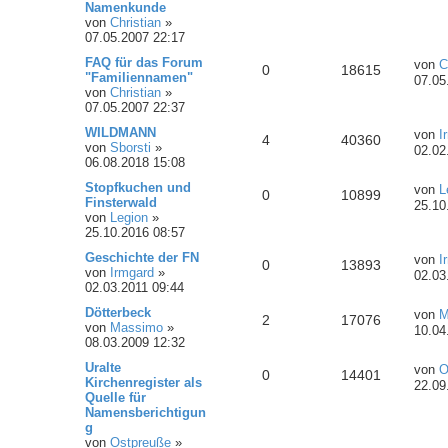
Namenkunde
von
Christian
»
07.05.2007 22:17
FAQ für das Forum
von
C
0
18615
"Familiennamen"
07.05
von
Christian
»
07.05.2007 22:37
WILDMANN
von
I
4
40360
von
Sborsti
»
02.02
06.08.2018 15:08
Stopfkuchen und
von
L
0
10899
Finsterwald
25.10
von
Legion
»
25.10.2016 08:57
Geschichte der FN
von
I
0
13893
von
Irmgard
»
02.03
02.03.2011 09:44
Dötterbeck
von
M
2
17076
von
Massimo
»
10.04
08.03.2009 12:32
Uralte
von
O
0
14401
Kirchenregister als
22.09
Quelle für
Namensberichtigun
g
von
Ostpreuße
»