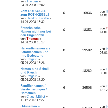
von
Thorben
»
24.01.2008 16:02
Vom ROTKOGEL
von
H
0
16936
zum ROTHKEGEL?
14.01
von
Hendrik_Kutzke
»
14.01.2008 13:32
Französische
von
T
0
18353
Namen nicht nur bei
14.01
den Hugenotten
von
Thomas
»
14.01.2008 13:17
Herkunftsnamen als
von
I
0
19502
Familienamen und
05.01
ihre Bedeutung
von
Irmgard
»
05.01.2008 18:26
Namen sind Schall
von
I
0
18282
und Rauch
05.01
von
Irmgard
»
05.01.2008 18:20
Familiennamen /
von
T
6
36508
Versteinerungen /
13.12
Hofnamen
von
Claus J.Billet
»
11.12.2007 17:22
Ortsnamen =
von
I