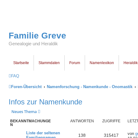
Familie Greve
Genealogie und Heraldik
Startseite
Stammdaten
Forum
Namenlexikon
Heraldik
FAQ
Foren-Übersicht
Namenforschung - Namenkunde - Onomastik
Infos zur Namenkunde
Neues Thema
BEKANNTMACHUNGE
ANTWORTEN
ZUGRIFFE
LETZ
N
Liste der seltenen
von
g
138
315417
Familiennamen