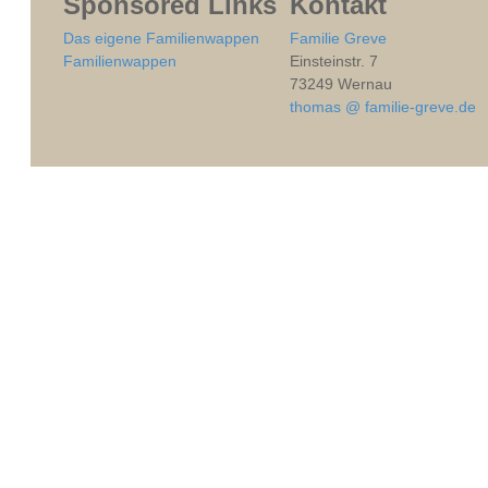
Sponsored Links
Kontakt
Das eigene Familienwappen
Familie Greve
Familienwappen
Einsteinstr. 7
73249 Wernau
thomas @ familie-greve.de