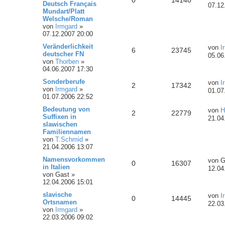
0
14140
Deutsch Français
07.12
Mundart/Platt
Welsche/Roman
von
Irmgard
»
07.12.2007 20:00
Veränderlichkeit
von
I
6
23745
deutscher FN
05.06
von
Thorben
»
04.06.2007 17:30
Sonderberufe
von
I
2
17342
von
Irmgard
»
01.07
01.07.2006 22:52
Bedeutung von
von
H
2
22779
Suffixen in
21.04
slawischen
Familiennamen
von
T.Schmid
»
21.04.2006 13:07
Namensvorkommen
von
G
0
16307
in Italien
12.04
von
Gast
»
12.04.2006 15:01
slavische
von
I
0
14445
Ortsnamen
22.03
von
Irmgard
»
22.03.2006 09:02