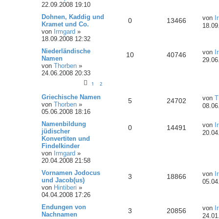
22.09.2008 19:10
Dohnen, Kaddig und
von
I
0
13466
Kramet und Co.
18.09
von
Irmgard
»
18.09.2008 12:32
Niederländische
von
I
10
40746
Namen
29.06
von
Thorben
»
24.06.2008 20:33
1
2
Griechische Namen
von
T
5
24702
von
Thorben
»
08.06
05.06.2008 18:16
Namenbildung
von
I
0
14491
jüdischer
20.04
Konvertiten und
Findelkinder
von
Irmgard
»
20.04.2008 21:58
Vornamen Jodocus
von
I
3
18866
und Jacob(us)
05.04
von
Hintiberi
»
04.04.2008 17:26
Endungen von
von
I
3
20856
Nachnamen
24.01