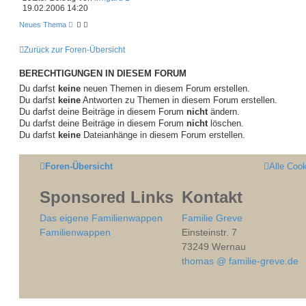
19.02.2006 14:20
Neues Thema
Zurück zur Foren-Übersicht
BERECHTIGUNGEN IN DIESEM FORUM
Du darfst
keine
neuen Themen in diesem Forum erstellen.
Du darfst
keine
Antworten zu Themen in diesem Forum erstellen.
Du darfst deine Beiträge in diesem Forum
nicht
ändern.
Du darfst deine Beiträge in diesem Forum
nicht
löschen.
Du darfst
keine
Dateianhänge in diesem Forum erstellen.
Foren-Übersicht
Alle Coo
Sponsored Links
Kontakt
Das eigene Familienwappen
Familie Greve
Familienwappen
Einsteinstr. 7
73249 Wernau
thomas @ familie-greve.de