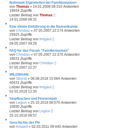
Nationale Eigenheiten bei Familiennamen
von
Thomas
»
14.01.2008 08:31
0
Antworten
19934
Zugriffe
Letzter Beitrag
von
Thomas
14.01.2008 08:31
Eine kleine Einführung in die Namenkunde
von
Christian
»
07.05.2007 22:17
4
Antworten
25925
Zugriffe
Letzter Beitrag
von
Irmgard
09.05.2007 09:26
FAQ für das Forum "Familiennamen"
von
Christian
»
07.05.2007 22:37
0
Antworten
18631
Zugriffe
Letzter Beitrag
von
Christian
07.05.2007 22:37
WILDMANN
von
Sborsti
»
06.08.2018 15:08
4
Antworten
40431
Zugriffe
Letzter Beitrag
von
Irmgard
02.02.2019 12:35
Stopfkuchen und Finsterwald
von
Legion
»
25.10.2016 08:57
0
Antworten
10930
Zugriffe
Letzter Beitrag
von
Legion
25.10.2016 08:57
Geschichte der FN
von
Irmgard
»
02.03.2011 09:44
0
Antworten