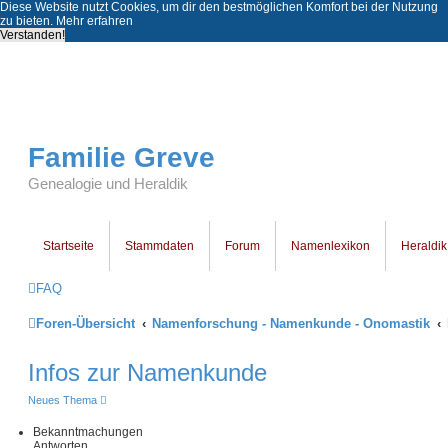
Diese Website nutzt Cookies, um dir den bestmöglichen Komfort bei der Nutzung
zu bieten.
Mehr erfahren
Verstanden!
Familie Greve
Genealogie und Heraldik
Startseite
Stammdaten
Forum
Namenlexikon
Heraldik
FAQ
Foren-Übersicht
Namenforschung - Namenkunde - Onomastik
Infos zur Namenkunde
Neues Thema
Bekanntmachungen
Antworten