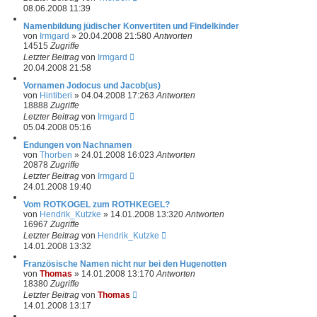
08.06.2008 11:39
Namenbildung jüdischer Konvertiten und Findelkinder
von
Irmgard
»
20.04.2008 21:58
0
Antworten
14515
Zugriffe
Letzter Beitrag
von
Irmgard
20.04.2008 21:58
Vornamen Jodocus und Jacob(us)
von
Hintiberi
»
04.04.2008 17:26
3
Antworten
18888
Zugriffe
Letzter Beitrag
von
Irmgard
05.04.2008 05:16
Endungen von Nachnamen
von
Thorben
»
24.01.2008 16:02
3
Antworten
20878
Zugriffe
Letzter Beitrag
von
Irmgard
24.01.2008 19:40
Vom ROTKOGEL zum ROTHKEGEL?
von
Hendrik_Kutzke
»
14.01.2008 13:32
0
Antworten
16967
Zugriffe
Letzter Beitrag
von
Hendrik_Kutzke
14.01.2008 13:32
Französische Namen nicht nur bei den Hugenotten
von
Thomas
»
14.01.2008 13:17
0
Antworten
18380
Zugriffe
Letzter Beitrag
von
Thomas
14.01.2008 13:17