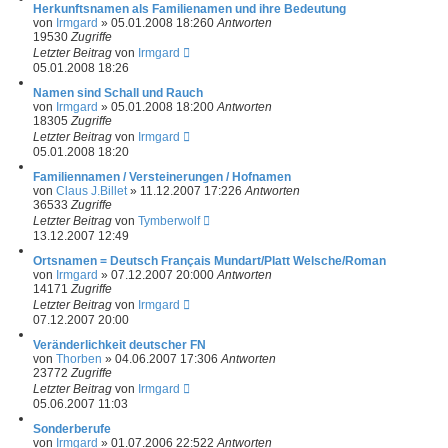
Herkunftsnamen als Familienamen und ihre Bedeutung
von
Irmgard
»
05.01.2008 18:26
0
Antworten
19530
Zugriffe
Letzter Beitrag
von
Irmgard
05.01.2008 18:26
Namen sind Schall und Rauch
von
Irmgard
»
05.01.2008 18:20
0
Antworten
18305
Zugriffe
Letzter Beitrag
von
Irmgard
05.01.2008 18:20
Familiennamen / Versteinerungen / Hofnamen
von
Claus J.Billet
»
11.12.2007 17:22
6
Antworten
36533
Zugriffe
Letzter Beitrag
von
Tymberwolf
13.12.2007 12:49
Ortsnamen = Deutsch Français Mundart/Platt Welsche/Roman
von
Irmgard
»
07.12.2007 20:00
0
Antworten
14171
Zugriffe
Letzter Beitrag
von
Irmgard
07.12.2007 20:00
Veränderlichkeit deutscher FN
von
Thorben
»
04.06.2007 17:30
6
Antworten
23772
Zugriffe
Letzter Beitrag
von
Irmgard
05.06.2007 11:03
Sonderberufe
von
Irmgard
»
01.07.2006 22:52
2
Antworten