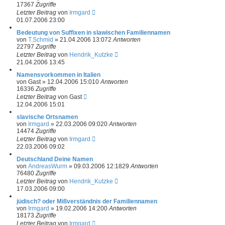
17367
Zugriffe
Letzter Beitrag
von
Irmgard
01.07.2006 23:00
Bedeutung von Suffixen in slawischen Familiennamen
von
T.Schmid
»
21.04.2006 13:07
2
Antworten
22797
Zugriffe
Letzter Beitrag
von
Hendrik_Kutzke
21.04.2006 13:45
Namensvorkommen in Italien
von
Gast
»
12.04.2006 15:01
0
Antworten
16336
Zugriffe
Letzter Beitrag
von
Gast
12.04.2006 15:01
slavische Ortsnamen
von
Irmgard
»
22.03.2006 09:02
0
Antworten
14474
Zugriffe
Letzter Beitrag
von
Irmgard
22.03.2006 09:02
Deutschland Deine Namen
von
AndreasWurm
»
09.03.2006 12:18
29
Antworten
76480
Zugriffe
Letzter Beitrag
von
Hendrik_Kutzke
17.03.2006 09:00
jüdisch? oder Mißverständnis der Familiennamen
von
Irmgard
»
19.02.2006 14:20
0
Antworten
18173
Zugriffe
Letzter Beitrag
von
Irmgard