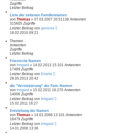
Zugriffe
Letzter Beitrag
Liste der seltenen Familiennamen
von
Thomas
»
07.03.2007 20:51
138
Antworten
315605
Zugriffe
Letzter Beitrag
von
genevra
18.02.2010 09:21
Themen
Antworten
Zugriffe
Letzter Beitrag
Friesische Namen
von
Irmgard
»
14.02.2013 15:10
1
Antworten
17489
Zugriffe
Letzter Beitrag
von
Emelie
28.05.2013 20:42
die "Versteinerung" der Fam.-Namen
von
Irmgard
»
15.02.2011 16:27
0
Antworten
14006
Zugriffe
Letzter Beitrag
von
Irmgard
15.02.2011 16:27
Entstehung der Namen
von
Thomas
»
14.01.2008 13:10
1
Antworten
16479
Zugriffe
Letzter Beitrag
von
Irmgard
14.01.2008 13:36