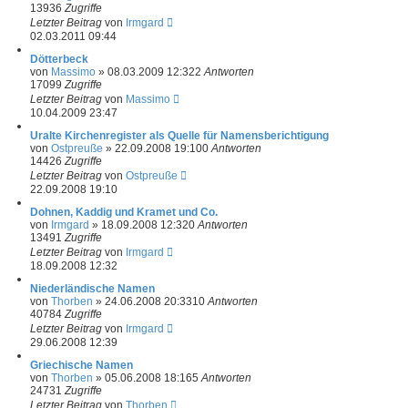
13936
Zugriffe
Letzter Beitrag
von
Irmgard
02.03.2011 09:44
Dötterbeck
von
Massimo
»
08.03.2009 12:32
2
Antworten
17099
Zugriffe
Letzter Beitrag
von
Massimo
10.04.2009 23:47
Uralte Kirchenregister als Quelle für Namensberichtigung
von
Ostpreuße
»
22.09.2008 19:10
0
Antworten
14426
Zugriffe
Letzter Beitrag
von
Ostpreuße
22.09.2008 19:10
Dohnen, Kaddig und Kramet und Co.
von
Irmgard
»
18.09.2008 12:32
0
Antworten
13491
Zugriffe
Letzter Beitrag
von
Irmgard
18.09.2008 12:32
Niederländische Namen
von
Thorben
»
24.06.2008 20:33
10
Antworten
40784
Zugriffe
Letzter Beitrag
von
Irmgard
29.06.2008 12:39
Griechische Namen
von
Thorben
»
05.06.2008 18:16
5
Antworten
24731
Zugriffe
Letzter Beitrag
von
Thorben