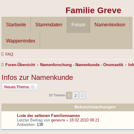
Familie Greve
Startseite
Stammdaten
Forum
Namenlexikon
Wappenindex
FAQ
Foren-Übersicht
Namenforschung - Namenkunde - Onomastik
In
Infos zur Namenkunde
Neues Thema
1
2
Nächste
33 Themen
Bekanntmachungen
Liste der seltenen Familiennamen
Letzter Beitrag von
genevra
«
18.02.2010 09:21
Antworten:
138