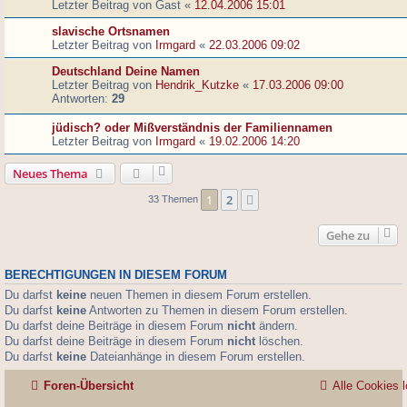
Letzter Beitrag von
Gast
«
12.04.2006 15:01
slavische Ortsnamen
Letzter Beitrag von
Irmgard
«
22.03.2006 09:02
Deutschland Deine Namen
Letzter Beitrag von
Hendrik_Kutzke
«
17.03.2006 09:00
Antworten:
29
jüdisch? oder Mißverständnis der Familiennamen
Letzter Beitrag von
Irmgard
«
19.02.2006 14:20
Neues Thema
1
2
Nächste
33 Themen
Gehe zu
BERECHTIGUNGEN IN DIESEM FORUM
Du darfst
keine
neuen Themen in diesem Forum erstellen.
Du darfst
keine
Antworten zu Themen in diesem Forum erstellen.
Du darfst deine Beiträge in diesem Forum
nicht
ändern.
Du darfst deine Beiträge in diesem Forum
nicht
löschen.
Du darfst
keine
Dateianhänge in diesem Forum erstellen.
Foren-Übersicht
Alle Cookies 