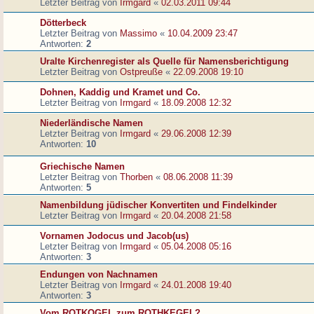
Letzter Beitrag von
Irmgard
«
02.03.2011 09:44
Dötterbeck
Letzter Beitrag von
Massimo
«
10.04.2009 23:47
Antworten:
2
Uralte Kirchenregister als Quelle für Namensberichtigung
Letzter Beitrag von
Ostpreuße
«
22.09.2008 19:10
Dohnen, Kaddig und Kramet und Co.
Letzter Beitrag von
Irmgard
«
18.09.2008 12:32
Niederländische Namen
Letzter Beitrag von
Irmgard
«
29.06.2008 12:39
Antworten:
10
Griechische Namen
Letzter Beitrag von
Thorben
«
08.06.2008 11:39
Antworten:
5
Namenbildung jüdischer Konvertiten und Findelkinder
Letzter Beitrag von
Irmgard
«
20.04.2008 21:58
Vornamen Jodocus und Jacob(us)
Letzter Beitrag von
Irmgard
«
05.04.2008 05:16
Antworten:
3
Endungen von Nachnamen
Letzter Beitrag von
Irmgard
«
24.01.2008 19:40
Antworten:
3
Vom ROTKOGEL zum ROTHKEGEL?