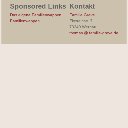
Sponsored Links
Kontakt
Das eigene Familienwappen
Familie Greve
Familienwappen
Einsteinstr. 7
73249 Wernau
thomas @ familie-greve.de