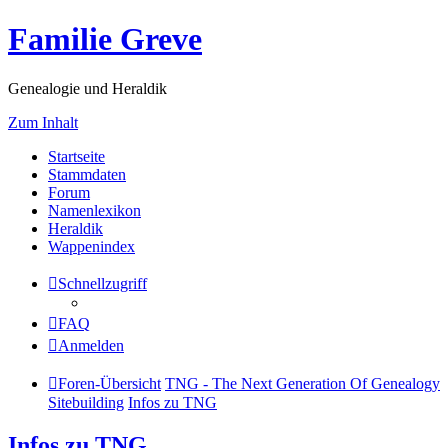
Familie Greve
Genealogie und Heraldik
Zum Inhalt
Startseite
Stammdaten
Forum
Namenlexikon
Heraldik
Wappenindex
Schnellzugriff
FAQ
Anmelden
Foren-Übersicht
TNG - The Next Generation Of Genealogy
Sitebuilding
Infos zu TNG
Infos zu TNG