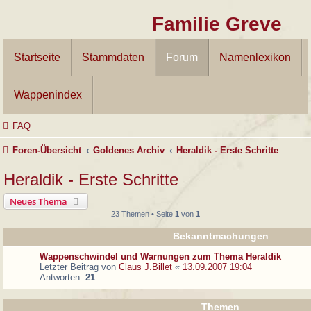
Familie Greve
Startseite
Stammdaten
Forum
Namenlexikon
Wappenindex
FAQ
Foren-Übersicht
Goldenes Archiv
Heraldik - Erste Schritte
Heraldik - Erste Schritte
Neues Thema
23 Themen • Seite
1
von
1
Bekanntmachungen
Wappenschwindel und Warnungen zum Thema Heraldik
Letzter Beitrag von
Claus J.Billet
«
13.09.2007 19:04
Antworten:
21
Themen