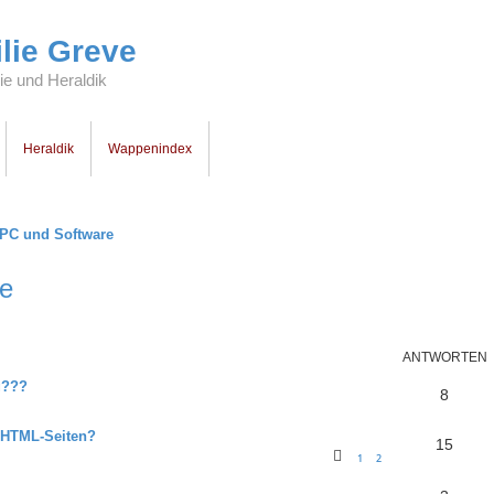
lie Greve
e und Heraldik
Heraldik
Wappenindex
 PC und Software
re
ANTWORTEN
g???
8
 HTML-Seiten?
15
1
2