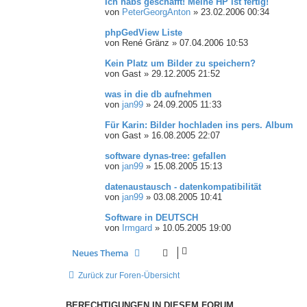
Ich habs geschafft! Meine HP ist fertig!
von
PeterGeorgAnton
»
23.02.2006 00:34
phpGedView Liste
von
René Gränz
»
07.04.2006 10:53
Kein Platz um Bilder zu speichern?
von
Gast
»
29.12.2005 21:52
was in die db aufnehmen
von
jan99
»
24.09.2005 11:33
Für Karin: Bilder hochladen ins pers. Album
von
Gast
»
16.08.2005 22:07
software dynas-tree: gefallen
von
jan99
»
15.08.2005 15:13
datenaustausch - datenkompatibilität
von
jan99
»
03.08.2005 10:41
Software in DEUTSCH
von
Irmgard
»
10.05.2005 19:00
Neues Thema
Zurück zur Foren-Übersicht
BERECHTIGUNGEN IN DIESEM FORUM