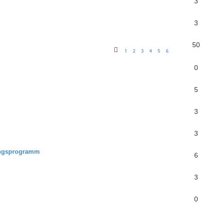
3
3
50
1
2
3
4
5
6
0
5
3
3
tungsprogramm
6
3
0