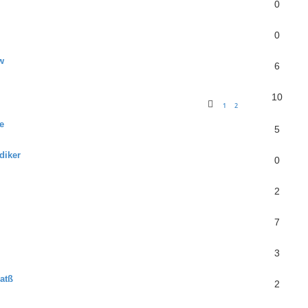
0
0
w
6
10
1
2
e
5
diker
0
2
7
3
atß
2