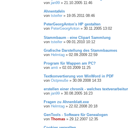
von
jan99
»
21.10.2005 11:46
Ahnentafeln
von
tsteifer
»
19.05.2011 08:46
PeterGeorgAnton's HP gestalten
von
PeterGeorgAnton
»
30.11.2005 13:02
Stammbaum - eine Clipart Sammlung
von
tsteifer
»
09.01.2010 10:12
Grafische Darstellung des Stammbaumes
von
Helmtag
»
02.09.2009 22:59
Program für Wappen am PC?
von
amti
»
02.03.2009 11:25
Textkonvertierung von WinWord in PDF
von
Ostpreuße
»
30.09.2008 14:33
erstellen einer chronik - welches textverarbei
von
jan99
»
30.08.2005 16:23
Fragen zu Ahnenblatt.exe
von
Helmtag
»
22.02.2008 20:18
GenTools - Software für Genealogen
von
Thomas
»
29.12.2007 12:35
Cookies verwalten