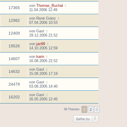
von
Thomas_Buchal
17365
11.04.2006 12:49
von
René Gränz
12982
07.04.2006 10:53
von
Gast
12409
29.12.2005 21:52
von
jan99
19526
14.10.2005 12:59
von
karin
14607
16.08.2005 22:52
von
Gast
14632
15.08.2005 17:19
von
Gast
24479
03.08.2005 14:40
von
Gast
16202
26.05.2005 12:45
1
2
Nächste
38 Themen
Gehe zu