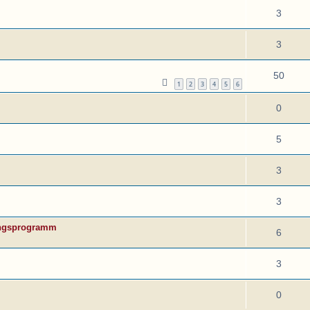
3
3
50
1
2
3
4
5
6
0
5
3
3
tungsprogramm
6
3
0