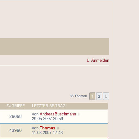
Anmelden
1
2
Nächste
38 Themen
ZUGRIFFE
LETZTER BEITRAG
von
AndreasBuschmann
26068
29.05.2007 20:59
von
Thomas
43960
11.03.2007 17:43