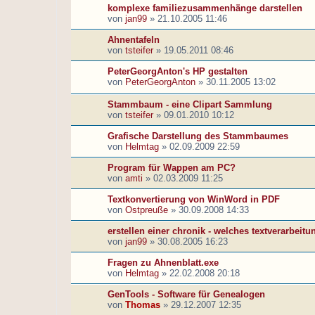
komplexe familiezusammenhänge darstellen
von
jan99
»
21.10.2005 11:46
Ahnentafeln
von
tsteifer
»
19.05.2011 08:46
PeterGeorgAnton's HP gestalten
von
PeterGeorgAnton
»
30.11.2005 13:02
Stammbaum - eine Clipart Sammlung
von
tsteifer
»
09.01.2010 10:12
Grafische Darstellung des Stammbaumes
von
Helmtag
»
02.09.2009 22:59
Program für Wappen am PC?
von
amti
»
02.03.2009 11:25
Textkonvertierung von WinWord in PDF
von
Ostpreuße
»
30.09.2008 14:33
erstellen einer chronik - welches textverarbei
von
jan99
»
30.08.2005 16:23
Fragen zu Ahnenblatt.exe
von
Helmtag
»
22.02.2008 20:18
GenTools - Software für Genealogen
von
Thomas
»
29.12.2007 12:35