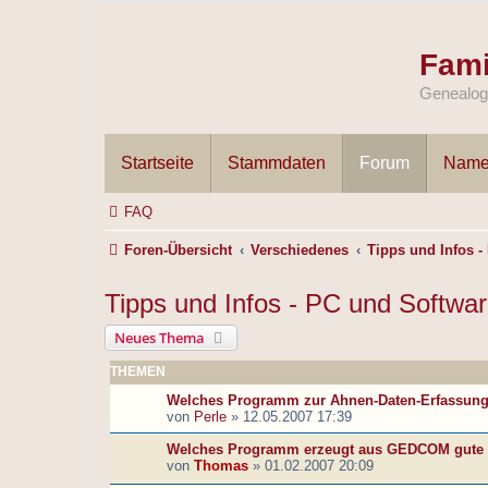
Fami
Genealogi
Startseite
Stammdaten
Forum
Name
FAQ
Foren-Übersicht
Verschiedenes
Tipps und Infos -
Tipps und Infos - PC und Softwa
Neues Thema
THEMEN
Welches Programm zur Ahnen-Daten-Erfassun
von
Perle
»
12.05.2007 17:39
Welches Programm erzeugt aus GEDCOM gute
von
Thomas
»
01.02.2007 20:09