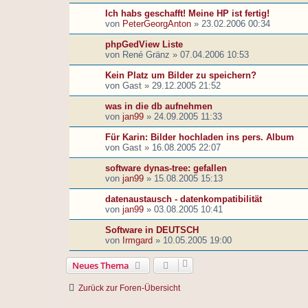
Ich habs geschafft! Meine HP ist fertig!
von
PeterGeorgAnton
»
23.02.2006 00:34
phpGedView Liste
von
René Gränz
»
07.04.2006 10:53
Kein Platz um Bilder zu speichern?
von
Gast
»
29.12.2005 21:52
was in die db aufnehmen
von
jan99
»
24.09.2005 11:33
Für Karin: Bilder hochladen ins pers. Album
von
Gast
»
16.08.2005 22:07
software dynas-tree: gefallen
von
jan99
»
15.08.2005 15:13
datenaustausch - datenkompatibilität
von
jan99
»
03.08.2005 10:41
Software in DEUTSCH
von
Irmgard
»
10.05.2005 19:00
Neues Thema
Zurück zur Foren-Übersicht