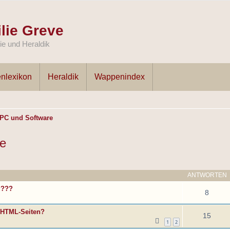
lie Greve
e und Heraldik
nlexikon
Heraldik
Wappenindex
 PC und Software
re
ANTWORTEN
g???
8
 HTML-Seiten?
15
1
2