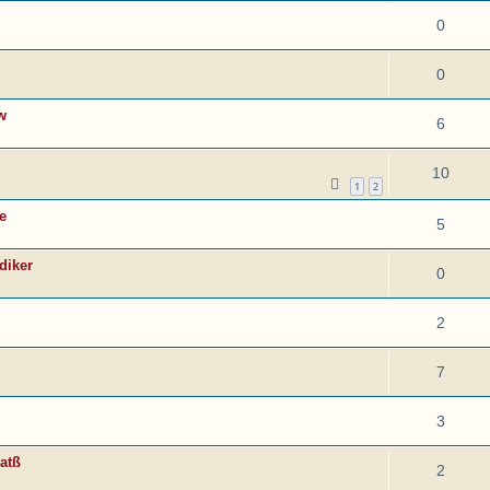
0
0
w
6
10
1
2
e
5
diker
0
2
7
3
atß
2