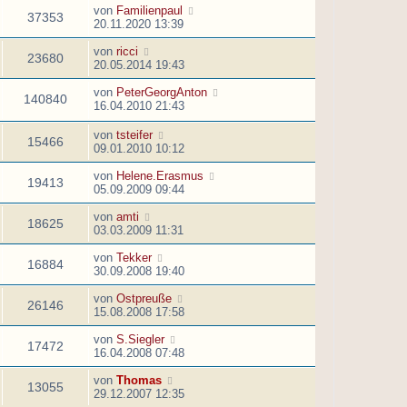
von
Familienpaul
37353
20.11.2020 13:39
von
ricci
23680
20.05.2014 19:43
von
PeterGeorgAnton
140840
16.04.2010 21:43
von
tsteifer
15466
09.01.2010 10:12
von
Helene.Erasmus
19413
05.09.2009 09:44
von
amti
18625
03.03.2009 11:31
von
Tekker
16884
30.09.2008 19:40
von
Ostpreuße
26146
15.08.2008 17:58
von
S.Siegler
17472
16.04.2008 07:48
von
Thomas
13055
29.12.2007 12:35