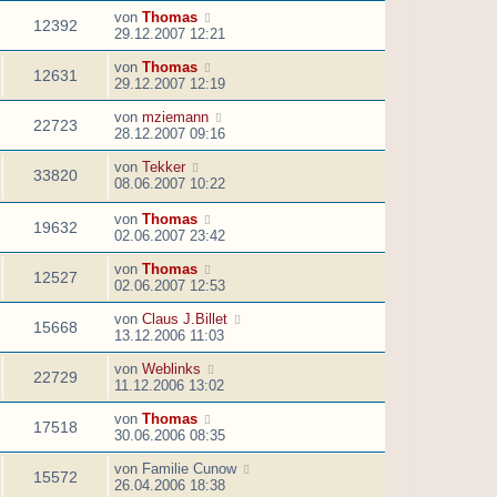
von
Thomas
12392
29.12.2007 12:21
von
Thomas
12631
29.12.2007 12:19
von
mziemann
22723
28.12.2007 09:16
von
Tekker
33820
08.06.2007 10:22
von
Thomas
19632
02.06.2007 23:42
von
Thomas
12527
02.06.2007 12:53
von
Claus J.Billet
15668
13.12.2006 11:03
von
Weblinks
22729
11.12.2006 13:02
von
Thomas
17518
30.06.2006 08:35
von
Familie Cunow
15572
26.04.2006 18:38