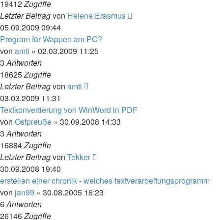
19412
Zugriffe
Letzter Beitrag
von
Helene.Erasmus
05.09.2009 09:44
Program für Wappen am PC?
von
amti
»
02.03.2009 11:25
3
Antworten
18625
Zugriffe
Letzter Beitrag
von
amti
03.03.2009 11:31
Textkonvertierung von WinWord in PDF
von
Ostpreuße
»
30.09.2008 14:33
3
Antworten
16884
Zugriffe
Letzter Beitrag
von
Tekker
30.09.2008 19:40
erstellen einer chronik - welches textverarbeitungsprogramm
von
jan99
»
30.08.2005 16:23
6
Antworten
26146
Zugriffe