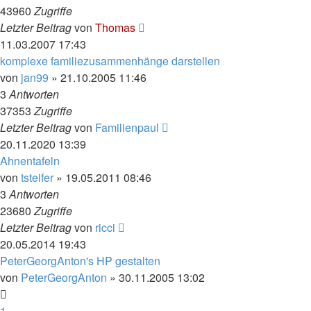
43960
Zugriffe
Letzter Beitrag
von
Thomas
11.03.2007 17:43
komplexe familiezusammenhänge darstellen
von
jan99
»
21.10.2005 11:46
3
Antworten
37353
Zugriffe
Letzter Beitrag
von
Familienpaul
20.11.2020 13:39
Ahnentafeln
von
tsteifer
»
19.05.2011 08:46
3
Antworten
23680
Zugriffe
Letzter Beitrag
von
ricci
20.05.2014 19:43
PeterGeorgAnton's HP gestalten
von
PeterGeorgAnton
»
30.11.2005 13:02
1