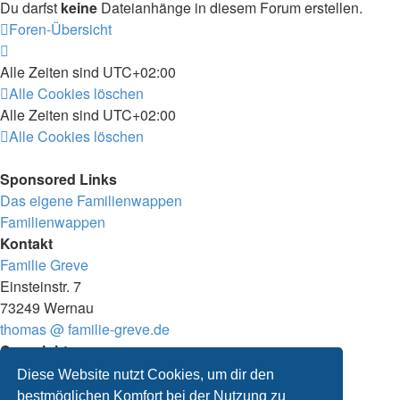
Du darfst
keine
Dateianhänge in diesem Forum erstellen.
Foren-Übersicht
Alle Zeiten sind
UTC+02:00
Alle Cookies löschen
Alle Zeiten sind
UTC+02:00
Alle Cookies löschen
Sponsored Links
Das eigene Familienwappen
Familienwappen
Kontakt
Familie Greve
Einsteinstr. 7
73249 Wernau
thomas @ familie-greve.de
Copyright
© 2025 Thomas Greve
Diese Website nutzt Cookies, um dir den
Impressum
bestmöglichen Komfort bei der Nutzung zu