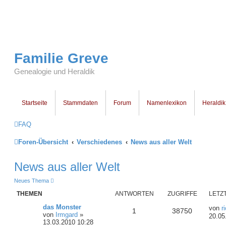
Familie Greve
Genealogie und Heraldik
Startseite
Stammdaten
Forum
Namenlexikon
Heraldik
FAQ
Foren-Übersicht
Verschiedenes
News aus aller Welt
News aus aller Welt
Neues Thema
THEMEN
ANTWORTEN
ZUGRIFFE
LETZ
das Monster
von
r
1
38750
von
Irmgard
»
20.05
13.03.2010 10:28