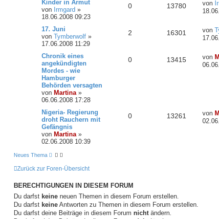
Kinder in Armut
von
I
0
13780
von
Irmgard
»
18.06
18.06.2008 09:23
17. Juni
von
T
2
16301
von
Tymberwolf
»
17.06
17.06.2008 11:29
Chronik eines
von
M
0
13415
angekündigten
06.06
Mordes - wie
Hamburger
Behörden versagten
von
Martina
»
06.06.2008 17:28
Nigeria- Regierung
von
M
0
13261
droht Rauchern mit
02.06
Gefängnis
von
Martina
»
02.06.2008 10:39
Neues Thema
Zurück zur Foren-Übersicht
BERECHTIGUNGEN IN DIESEM FORUM
Du darfst
keine
neuen Themen in diesem Forum erstellen.
Du darfst
keine
Antworten zu Themen in diesem Forum erstellen.
Du darfst deine Beiträge in diesem Forum
nicht
ändern.