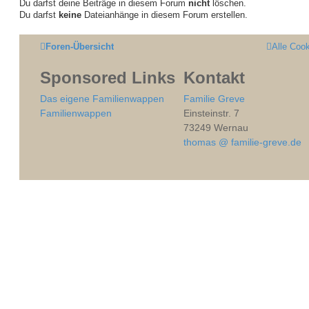
Du darfst deine Beiträge in diesem Forum
nicht
löschen.
Du darfst
keine
Dateianhänge in diesem Forum erstellen.
Foren-Übersicht
Alle Coo
Sponsored Links
Kontakt
Das eigene Familienwappen
Familie Greve
Familienwappen
Einsteinstr. 7
73249 Wernau
thomas @ familie-greve.de