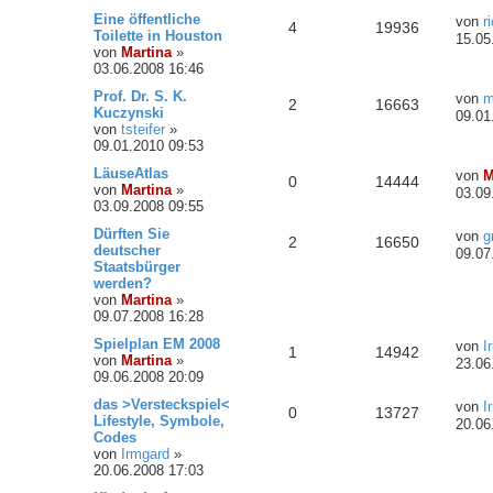
Eine öffentliche
von
r
4
19936
Toilette in Houston
15.05
von
Martina
»
03.06.2008 16:46
Prof. Dr. S. K.
von
m
2
16663
Kuczynski
09.01
von
tsteifer
»
09.01.2010 09:53
LäuseAtlas
von
M
0
14444
von
Martina
»
03.09
03.09.2008 09:55
Dürften Sie
von
g
2
16650
deutscher
09.07
Staatsbürger
werden?
von
Martina
»
09.07.2008 16:28
Spielplan EM 2008
von
I
1
14942
von
Martina
»
23.06
09.06.2008 20:09
das >Versteckspiel<
von
I
0
13727
Lifestyle, Symbole,
20.06
Codes
von
Irmgard
»
20.06.2008 17:03