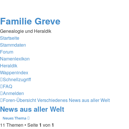
Familie Greve
Genealogie und Heraldik
Startseite
Stammdaten
Forum
Namenlexikon
Heraldik
Wappenindex
Schnellzugriff
FAQ
Anmelden
Foren-Übersicht
Verschiedenes
News aus aller Welt
News aus aller Welt
Neues Thema
11 Themen • Seite
1
von
1