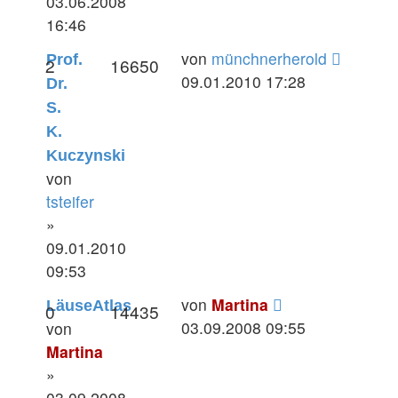
03.06.2008
16:46
von
münchnerherold
Prof.
2
16650
09.01.2010 17:28
Dr.
S.
K.
Kuczynski
von
tsteifer
»
09.01.2010
09:53
von
Martina
LäuseAtlas
0
14435
03.09.2008 09:55
von
Martina
»
03.09.2008