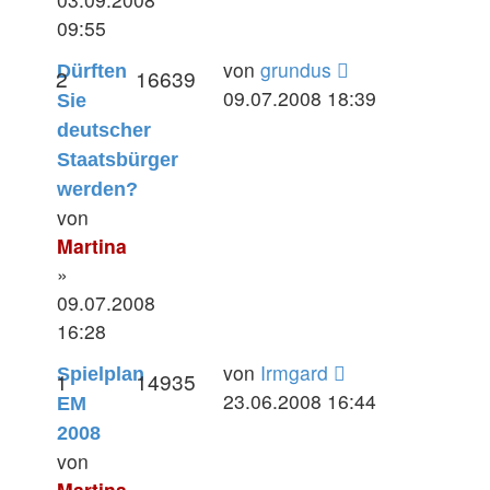
09:55
von
grundus
Dürften
2
16639
09.07.2008 18:39
Sie
deutscher
Staatsbürger
werden?
von
Martina
»
09.07.2008
16:28
von
Irmgard
Spielplan
1
14935
23.06.2008 16:44
EM
2008
von
Martina