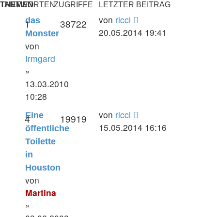
THEMEN
ANTWORTEN
ZUGRIFFE
LETZTER BEITRAG
von
ricci
das
1
38722
20.05.2014 19:41
Monster
von
Irmgard
»
13.03.2010
10:28
von
ricci
Eine
4
19919
15.05.2014 16:16
öffentliche
Toilette
in
Houston
von
Martina
»