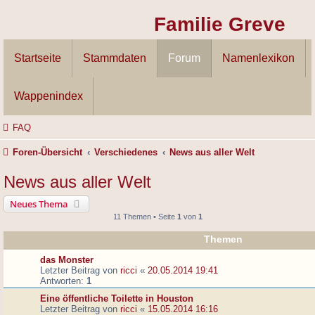
Familie Greve
Startseite
Stammdaten
Forum
Namenlexikon
Wappenindex
FAQ
Foren-Übersicht
Verschiedenes
News aus aller Welt
News aus aller Welt
Neues Thema
11 Themen • Seite
1
von
1
Themen
das Monster
Letzter Beitrag von
ricci
«
20.05.2014 19:41
Antworten:
1
Eine öffentliche Toilette in Houston
Letzter Beitrag von
ricci
«
15.05.2014 16:16