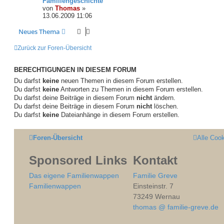
Familiengeschichte
von
Thomas
»
13.06.2009 11:06
Neues Thema
Zurück zur Foren-Übersicht
BERECHTIGUNGEN IN DIESEM FORUM
Du darfst
keine
neuen Themen in diesem Forum erstellen.
Du darfst
keine
Antworten zu Themen in diesem Forum erstellen.
Du darfst deine Beiträge in diesem Forum
nicht
ändern.
Du darfst deine Beiträge in diesem Forum
nicht
löschen.
Du darfst
keine
Dateianhänge in diesem Forum erstellen.
Foren-Übersicht
Alle Coo
Sponsored Links
Kontakt
Das eigene Familienwappen
Familie Greve
Familienwappen
Einsteinstr. 7
73249 Wernau
thomas @ familie-greve.de