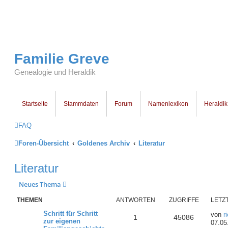
Familie Greve
Genealogie und Heraldik
Startseite
Stammdaten
Forum
Namenlexikon
Heraldik
FAQ
Foren-Übersicht
Goldenes Archiv
Literatur
Literatur
Neues Thema
THEMEN
ANTWORTEN
ZUGRIFFE
LETZ
Schritt für Schritt
von
r
1
45086
zur eigenen
07.05