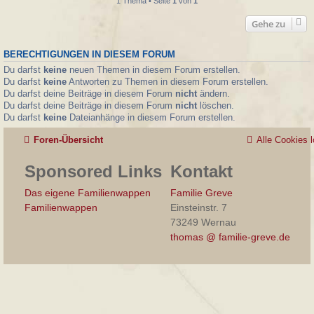
1 Thema • Seite
1
von
1
Gehe zu
BERECHTIGUNGEN IN DIESEM FORUM
Du darfst
keine
neuen Themen in diesem Forum erstellen.
Du darfst
keine
Antworten zu Themen in diesem Forum erstellen.
Du darfst deine Beiträge in diesem Forum
nicht
ändern.
Du darfst deine Beiträge in diesem Forum
nicht
löschen.
Du darfst
keine
Dateianhänge in diesem Forum erstellen.
Foren-Übersicht
Alle Cookies 
Sponsored Links
Kontakt
Das eigene Familienwappen
Familie Greve
Familienwappen
Einsteinstr. 7
73249 Wernau
thomas @ familie-greve.de