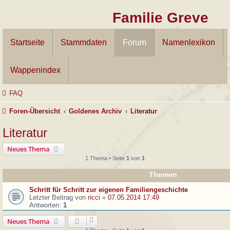
Familie Greve
Startseite
Stammdaten
Forum
Namenlexikon
Wappenindex
FAQ
Foren-Übersicht
Goldenes Archiv
Literatur
Literatur
Neues Thema
1 Thema • Seite
1
von
1
Themen
Schritt für Schritt zur eigenen Familiengeschichte
Letzter Beitrag von
ricci
«
07.05.2014 17:49
Antworten:
1
Neues Thema