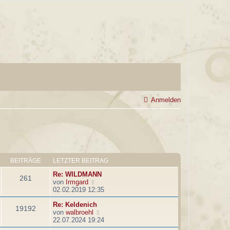
Anmelden
BEITRÄGE
LETZTER BEITRAG
Re: WILDMANN
261
N
von
Irmgard
e
02.02.2019 12:35
u
Re: Keldenich
e
19192
N
von
walbroehl
s
e
22.07.2024 19:24
t
u
e