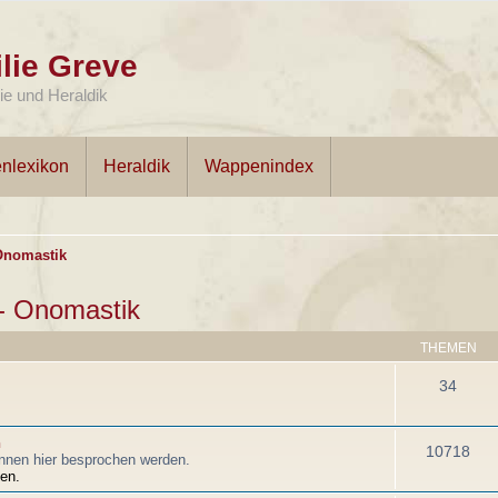
lie Greve
e und Heraldik
nlexikon
Heraldik
Wappenindex
Onomastik
- Onomastik
THEMEN
34
n
10718
nnen hier besprochen werden.
en.