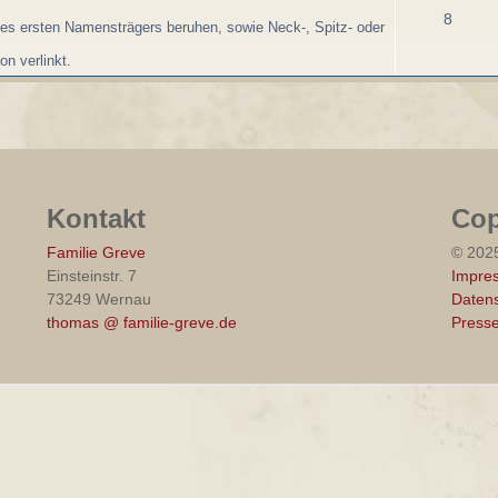
8
es ersten Namensträgers beruhen, sowie Neck-, Spitz- oder
n verlinkt.
Kontakt
Cop
Familie Greve
© 202
Einsteinstr. 7
Impre
73249 Wernau
Datens
thomas @ familie-greve.de
Press